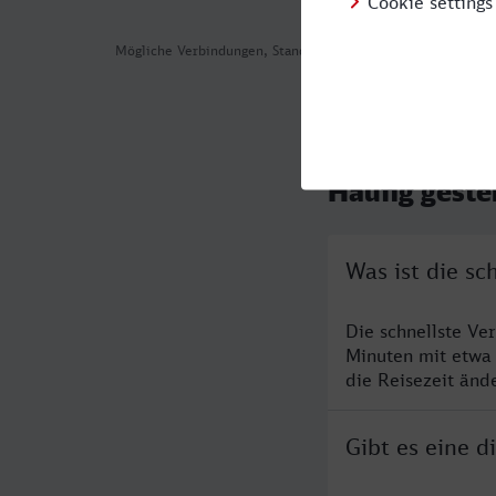
Mögliche Verbindungen, Stand: 2026-08-04 13:02
Häufig geste
Was ist die sc
Die schnellste Ve
Minuten mit etwa
die Reisezeit änd
Gibt es eine d