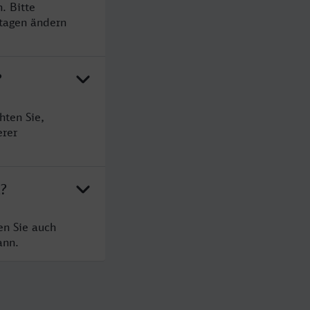
. Bitte
rtagen ändern
?
hten Sie,
erer
t?
en Sie auch
ann.