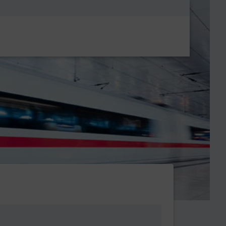
Metanavigatio