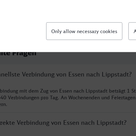
llte Fragen
hnellste Verbindung von Essen nach Lippstadt?
rbindung mit dem Zug von Essen nach Lippstadt beträgt 1 S
 40 Verbindungen pro Tag. An Wochenenden und Feiertagen 
ern.
irekte Verbindung von Essen nach Lippstadt?