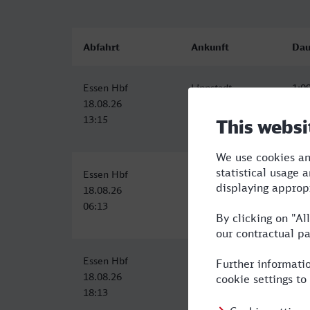
Abfahrt
Ankunft
Dau
Essen Hbf
Lippstadt
1:0
18.08.26
18.08.26
13:15
14:24
Essen Hbf
Lippstadt
1:1
18.08.26
18.08.26
06:13
07:30
Essen Hbf
Lippstadt
1:1
18.08.26
18.08.26
18:13
19:30