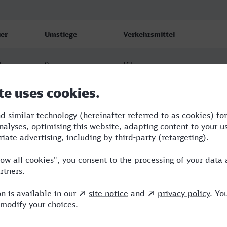
er
Umstiege
Verkehrsmittel
9
0
ICE
7
0
NX
7
0
NX