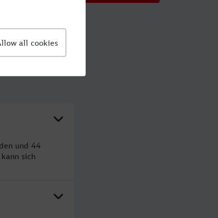
nden und 44
kann sich