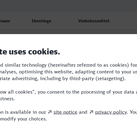
Dauer
Umstiege
Verkehrsmittel
:44
2
RE,IC,ICE
:46
2
RB,ICE
1:09
2
RE,ICE