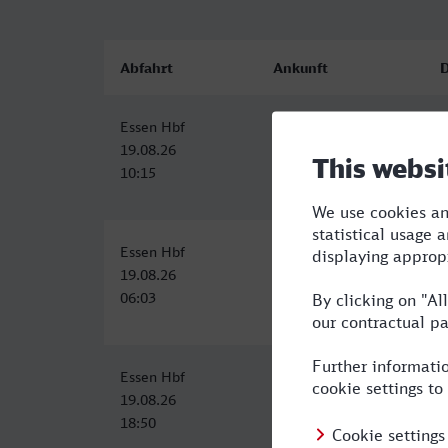
Abfahrt
Ankunft
Essen Hbf
Dessau Hbf
5
19.08.26
19.08.26
10:15
15:59
Essen Hbf
Dessau Hbf
6
19.08.26
19.08.26
06:03
12:49
Essen Hbf
Dessau Hbf
1
19.08.26
20.08.26
18:50
05:59