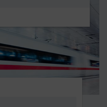
Metanavigatio