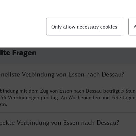
llte Fragen
chnellste Verbindung von Essen nach Dessau?
rbindung mit dem Zug von Essen nach Dessau beträgt 5 Stu
 46 Verbindungen pro Tag. An Wochenenden und Feiertagen 
ern.
direkte Verbindung von Essen nach Dessau?