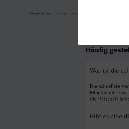
Mögliche Verbindungen, Stand: 2026-08-05 10:07
Häufig geste
Was ist die s
Die schnellste Ve
Minuten mit etwa
die Reisezeit änd
Gibt es eine 