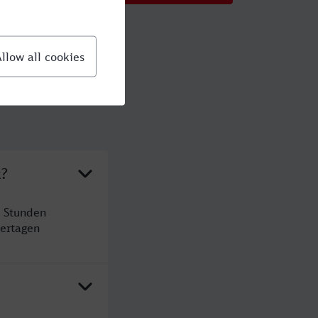
k?
6 Stunden
ertagen