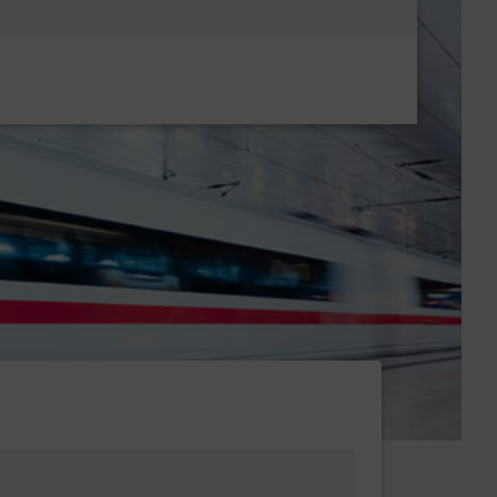
Metanavigatio