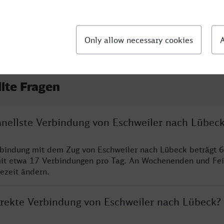
llte Fragen
chnellste Verbindung von Eschweiler nach Lübec
rbindung mit dem Zug von Eschweiler nach Lübeck beträgt 
it etwa 17 Verbindungen pro Tag. An Wochenenden und Fei
sezeit ändern.
direkte Verbindung von Eschweiler nach Lübeck?