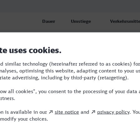
Dauer
Umstiege
Verkehrsmitte
beck
6:52
3
BUS,RE,NX,IC
beck
6:52
3
BUS,RE,NX,IC
beck
6:52
3
BUS,RE,NX,IC