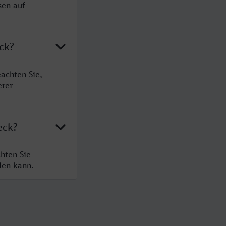
sen auf
ck?
achten Sie,
erer
eck?
hten Sie
den kann.