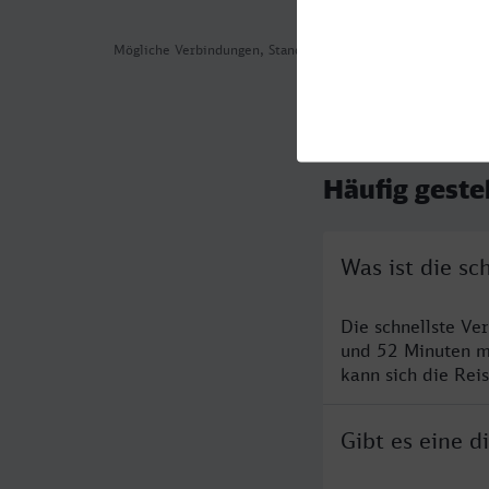
Mögliche Verbindungen, Stand: 2026-08-02 02:44
Häufig geste
Was ist die s
Die schnellste Ve
und 52 Minuten m
kann sich die Rei
Gibt es eine 