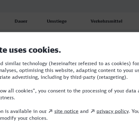
Dauer
Umstiege
Verkehrsmittel
3:05
2
BUS,ARV,IC
3:44
2
RE,ARV
3:37
2
RE,ICE