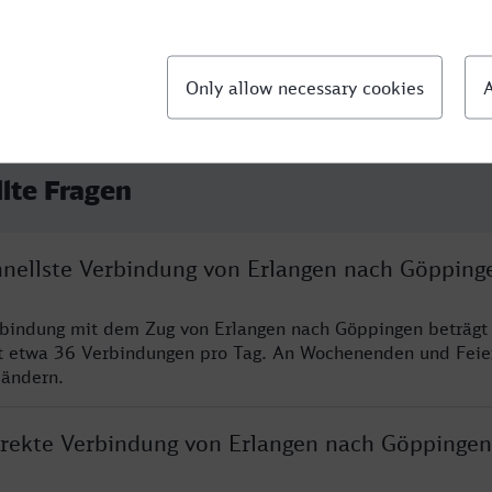
llte Fragen
chnellste Verbindung von Erlangen nach Göpping
rbindung mit dem Zug von Erlangen nach Göppingen beträgt
t etwa 36 Verbindungen pro Tag. An Wochenenden und Feie
 ändern.
direkte Verbindung von Erlangen nach Göppingen