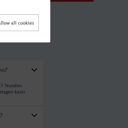
en?
 3 Stunden
rtagen kann
?