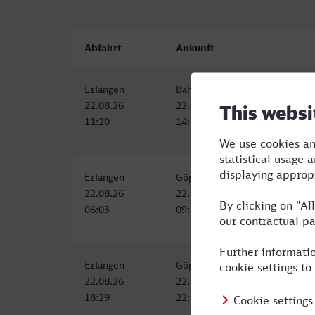
Abfahrt
Ankunft
Erlangen
Bahnhof, Göppingen
22.08.26
22.08.26
11:20
14:25
Erlangen
Göppingen
22.08.26
22.08.26
06:03
09:47
Erlangen
Göppingen
22.08.26
22.08.26
18:29
22:06