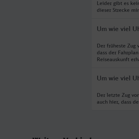
Leider gibt es ke
dieser Strecke mi
Um wie viel U
Der früheste Zug 
dass der Fahrplan
Reiseauskunft erha
Um wie viel U
Der letzte Zug vo
auch hier, dass d