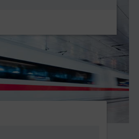
Metanavigatio