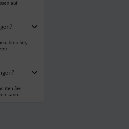
ssen auf
ngen?
beachten Sie,
erer
ingen?
achten Sie
den kann.