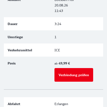
20.08.26
11:43
3:24
1
ICE
49,99 €
ab
Verbindung prüfen
für Preise 
Erlangen