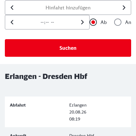
Datum der Hinfahrt
Uhrzeit der Hinfahrt
Ab
An
Uhrzeit als 
Uh
Erlangen - Dresden Hbf
Erlangen
20.08.26
08:19
Dresden Hbf