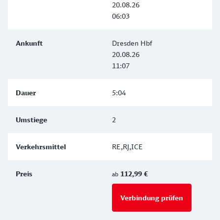
20.08.26
06:03
Dresden Hbf
20.08.26
11:07
5:04
2
RE,RJ,ICE
112,99 €
ab
Verbindung prüfen
für Preise 