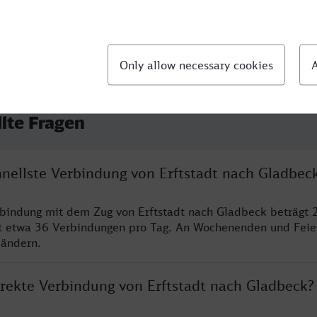
llte Fragen
hnellste Verbindung von Erftstadt nach Gladbec
rbindung mit dem Zug von Erftstadt nach Gladbeck beträgt 
t etwa 36 Verbindungen pro Tag. An Wochenenden und Feie
 ändern.
irekte Verbindung von Erftstadt nach Gladbeck?