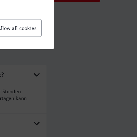
k?
2 Stunden
rtagen kann