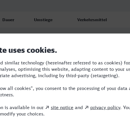
Dauer
Umstiege
Verkehrsmittel
2:02
2
RE,RRB,NX
2:04
2
RE,RRB,NX
2:04
2
RE,RRB,NX