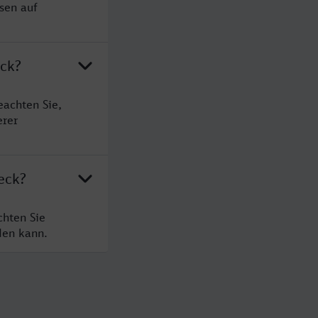
sen auf
eck?
eachten Sie,
erer
eck?
chten Sie
den kann.