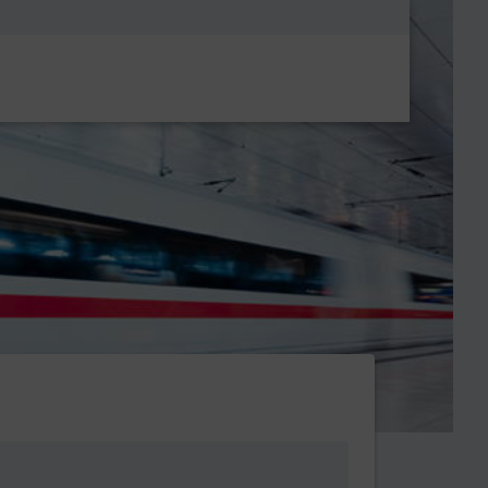
Metanavigatio