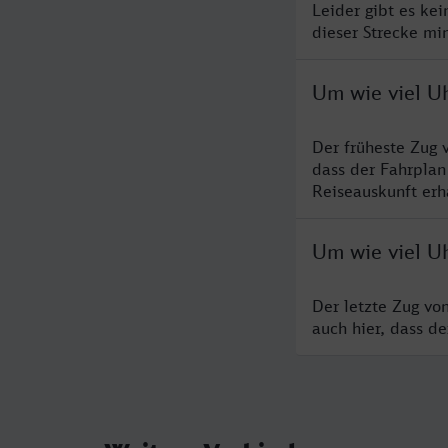
Leider gibt es ke
dieser Strecke mi
Um wie viel U
Der früheste Zug 
dass der Fahrplan
Reiseauskunft erha
Um wie viel U
Der letzte Zug vo
auch hier, dass d