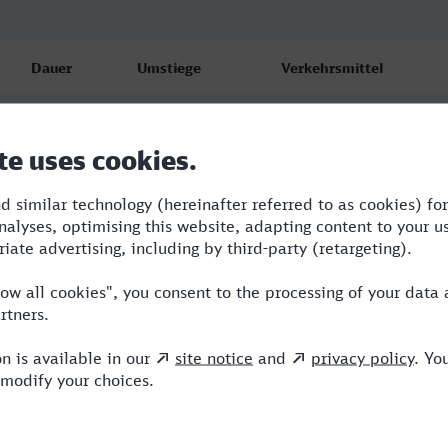
Dauer
Umstiege
Verkehrsmittel
4:02
2
RRB,IC,NX
4:29
2
WFB,R,ICE
7:10
2
WFB,R,ICE