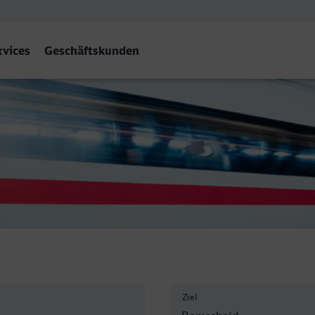
rvices
Geschäftskunden
bf
Ziel