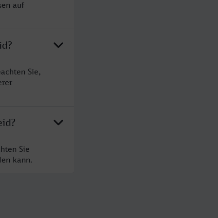
sen auf
id?
achten Sie,
erer
eid?
hten Sie
den kann.