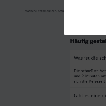
Mögliche Verbindungen, Stand: 2026-08-02 03:47
Häufig geste
Was ist die s
Die schnellste V
und 2 Minuten mi
sich die Reisezeit
Gibt es eine 