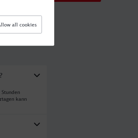
?
4 Stunden
rtagen kann