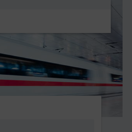
Metanavigatio