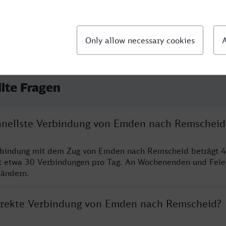
llte Fragen
chnellste Verbindung von Emden nach Remscheid
erbindung mit dem Zug von Emden nach Remscheid beträgt 
t etwa 30 Verbindungen pro Tag. An Wochenenden und Feie
 ändern.
direkte Verbindung von Emden nach Remscheid?