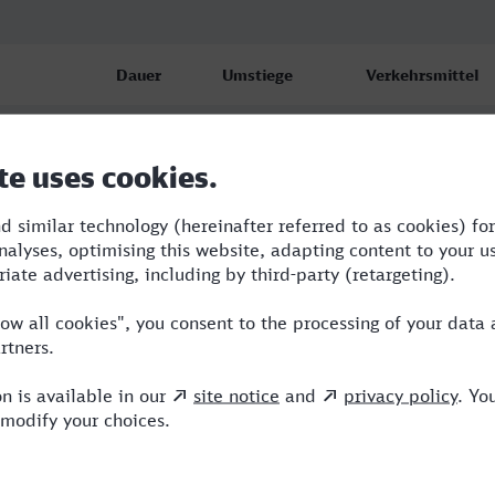
Dauer
Umstiege
Verkehrsmittel
8:04
3
RE,IC,ICE
8:56
6
BUS,RE,AG,ICE
13:00
3
BUS,RE,ICE