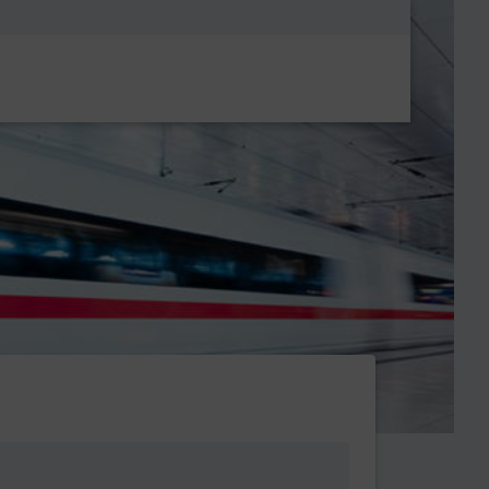
Metanavigatio