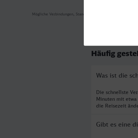
Mögliche Verbindungen, Stand: 2026-08-06 07:11
Häufig geste
Was ist die s
Die schnellste V
Minuten mit etwa
die Reisezeit änd
Gibt es eine 