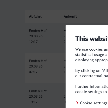
Abfahrt
Ankunft
Emden Hbf
Hof Hbf
20.08.26
20.08.26
12:17
20:21
Emden Hbf
Hauptbahnhof, Hof (Saale)
20.08.26
20.08.26
07:17
16:13
Emden Hbf
Hof Hbf
20.08.26
21.08.26
19:17
08:17