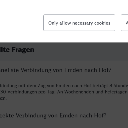
llte Fragen
chnellste Verbindung von Emden nach Hof?
erbindung mit dem Zug von Emden nach Hof beträgt 8 Stund
 30 Verbindungen pro Tag. An Wochenenden und Feiertagen 
ern.
direkte Verbindung von Emden nach Hof?