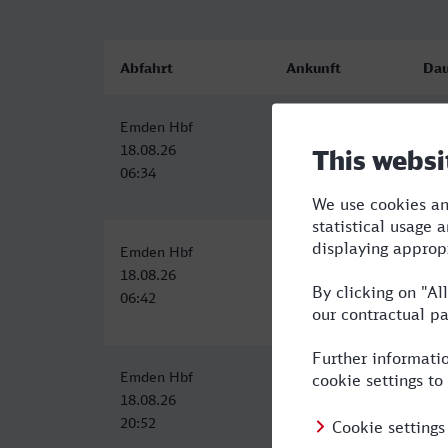
Abfahrt
Ankunft
Dau
Emden Hbf
Bocholt
4:0
18.08.26
18.08.26
06:34
10:41
Emden Hbf
Bocholt
5:5
18.08.26
18.08.26
06:42
12:41
Emden Hbf
Bocholt
8:4
18.08.26
19.08.26
20:52
05:41