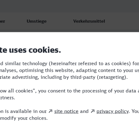
er
Umstiege
Verkehrsmittel
7
1
IC,VIA
9
3
WFB,ERB,ICE,VIA
9
3
WFB,ICE,VIA