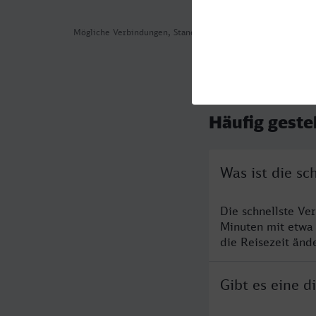
Mögliche Verbindungen, Stand: 2026-08-04 11:42
Häufig geste
Was ist die s
Die schnellste Ve
Minuten mit etwa
die Reisezeit änd
Gibt es eine 