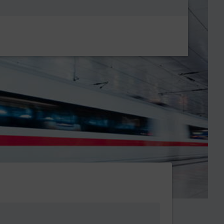
Metanavigatio