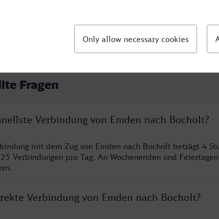
llte Fragen
chnellste Verbindung von Emden nach Bocholt?
rbindung mit dem Zug von Emden nach Bocholt beträgt 4 St
 25 Verbindungen pro Tag. An Wochenenden und Feiertagen 
ern.
direkte Verbindung von Emden nach Bocholt?