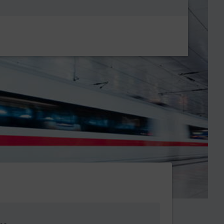
Metanavigatio