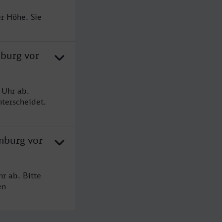
r Höhe. Sie
burg vor
 Uhr ab.
terscheidet.
mburg vor
r ab. Bitte
en