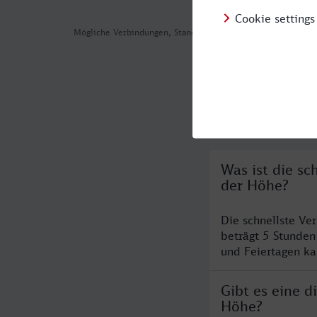
Mögliche Verbindungen, Stand: 2026-08-05 02:55
Häufig geste
Was ist die s
der Höhe?
Die schnellste V
beträgt 5 Stunde
und Feiertagen ka
Gibt es eine 
Höhe?