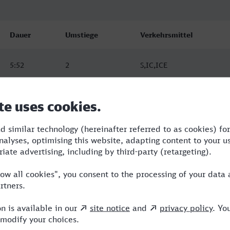
Dauer
Umstiege
Verkehrsmittel
5:52
2
S,IC,ICE
7:41
5
RB,RE,ECE,HLB
12:05
4
RB,WFB,RE,ICE