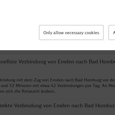
llte Fragen
chnellste Verbindung von Emden nach Bad Homb
erbindung mit dem Zug von Emden nach Bad Homburg vor de
n und 52 Minuten mit etwa 42 Verbindungen pro Tag. An W
nn sich die Reisezeit ändern.
direkte Verbindung von Emden nach Bad Hombur