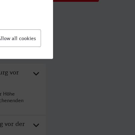
urg vor
r Höhe
ochenenden
g vor der