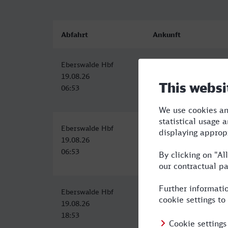
Abfahrt
Ankunft
Eberswalde Hbf
Neumünster
19.08.26
19.08.26
06:53
11:02
Eberswalde Hbf
Neumünster
19.08.26
19.08.26
06:53
11:23
Eberswalde Hbf
ZOB/Bahnhof, Neumün
19.08.26
19.08.26
18:53
23:25