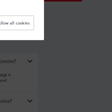
ünster?
rägt 4
 und
ster?