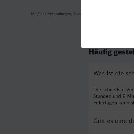
Mögliche Verbindungen, Stand: 2026-08-05 06:25
Häufig geste
Was ist die s
Die schnellste V
Stunden und 9 Mi
Feiertagen kann s
Gibt es eine 