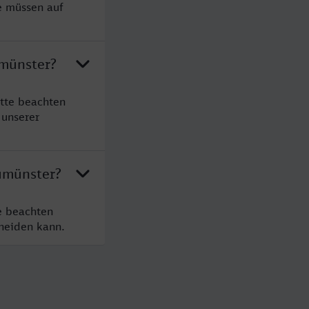
e müssen auf
umünster?
tte beachten
 unserer
umünster?
e beachten
cheiden kann.