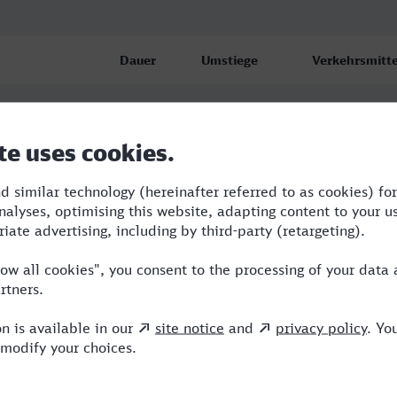
Dauer
Umstiege
Verkehrsmitte
4:09
3
RE,S,ICE
4:30
2
RE,ICE
ster
4:32
2
BUS,RE,ICE