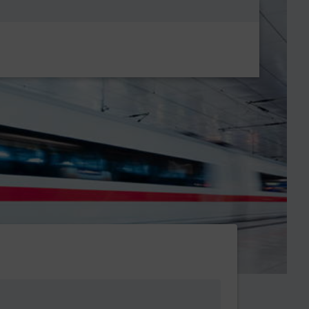
Metanavigatio