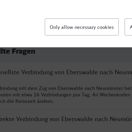
llte Fragen
chnellste Verbindung von Eberswalde nach Neum
erbindung mit dem Zug von Eberswalde nach Neumünster bet
nuten mit etwa 16 Verbindungen pro Tag. An Wochenenden
ich die Reisezeit ändern.
direkte Verbindung von Eberswalde nach Neumün