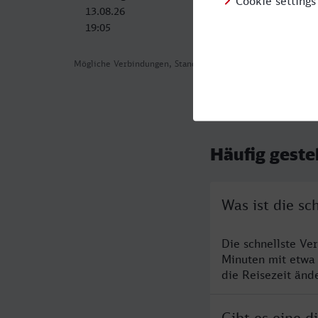
13.08.26
14.08.26
19:05
08:19
Mögliche Verbindungen, Stand: 2026-07-30 01:53
Häufig geste
Was ist die sc
Die schnellste Ve
Minuten mit etwa
die Reisezeit änd
Gibt es eine d