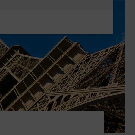
Metanavigatio