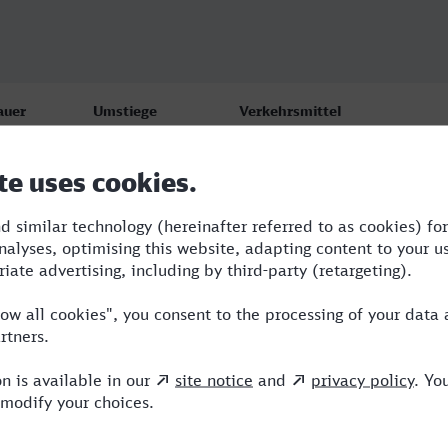
auer
Umstiege
Verkehrsmittel
18
2
TGV,ICE
22
1
TGV,ICE
:14
5
BUS,TGV,RE,ICE,TR