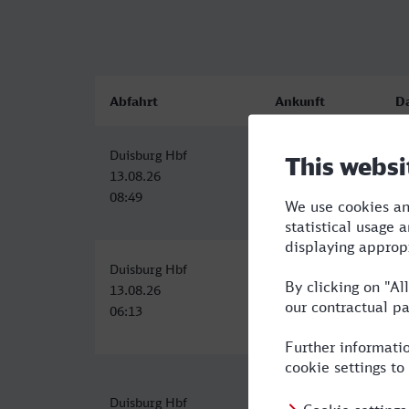
Abfahrt
Ankunft
D
Duisburg Hbf
Paris Est
5:
13.08.26
13.08.26
08:49
14:07
Duisburg Hbf
Paris Est
6:
13.08.26
13.08.26
06:13
12:35
Duisburg Hbf
Paris Est
13