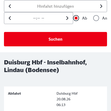
Datum der Hinfahrt
Uhrzeit der Hinfahrt
Ab
An
Uhrzeit als 
Uh
Duisburg Hbf - Inselbahnhof,
Lindau (Bodensee)
Duisburg Hbf
20.08.26
06:13