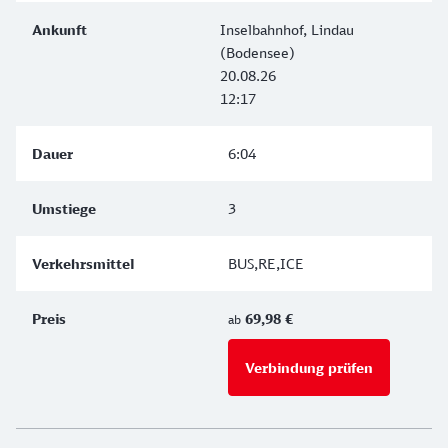
Inselbahnhof, Lindau
(Bodensee)
20.08.26
12:17
6:04
3
BUS,RE,ICE
69,98 €
ab
Verbindung prüfen
für Preise 