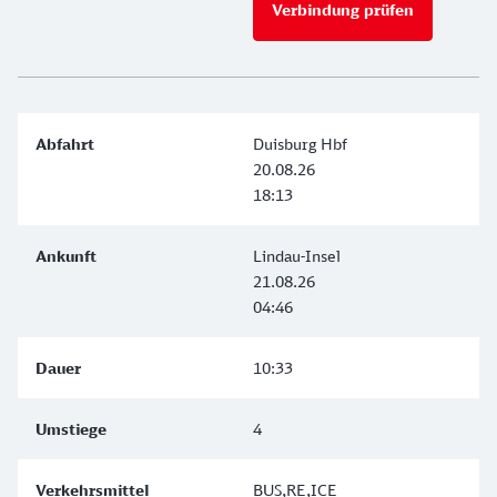
Verbindung prüfen
für Preise 
Duisburg Hbf
20.08.26
18:13
Lindau-Insel
21.08.26
04:46
10:33
4
BUS,RE,ICE