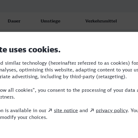
Dauer
Umstiege
Verkehrsmittel
3:10
1
ARV,ICE
3:38
2
RE,ICE
3:39
2
RE,ICE