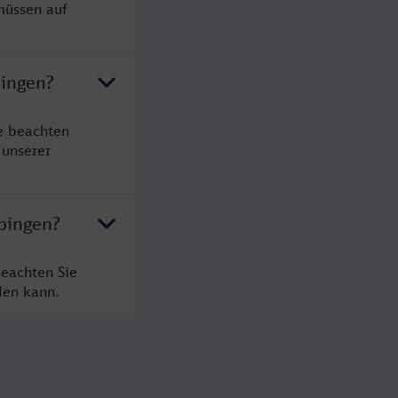
müssen auf
pingen?
e beachten
 unserer
pingen?
beachten Sie
den kann.