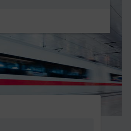
Metanavigatio