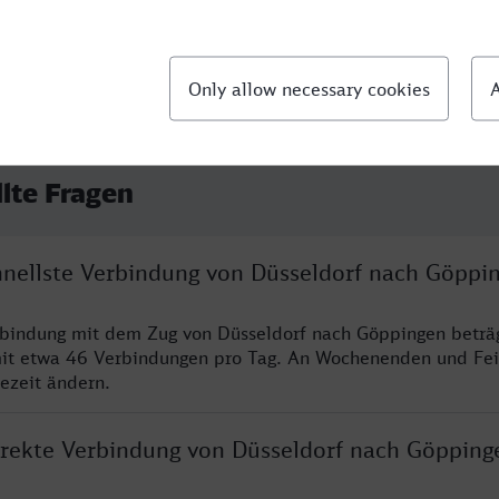
llte Fragen
chnellste Verbindung von Düsseldorf nach Göppi
rbindung mit dem Zug von Düsseldorf nach Göppingen beträ
it etwa 46 Verbindungen pro Tag. An Wochenenden und Fei
sezeit ändern.
direkte Verbindung von Düsseldorf nach Göpping