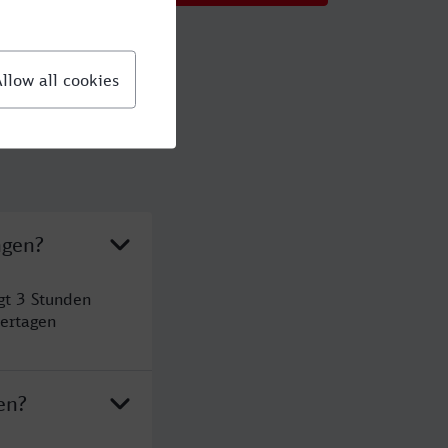
ngen?
gt 3 Stunden
ertagen
en?