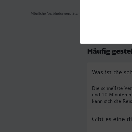
Mögliche Verbindungen, Stand: 2026-08-07 03:51
Häufig geste
Was ist die s
Die schnellste Ve
und 10 Minuten m
kann sich die Rei
Gibt es eine 