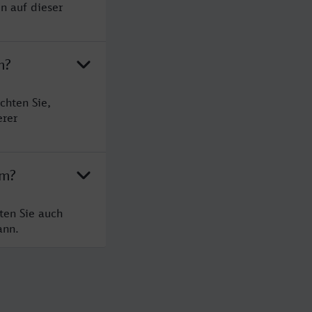
n auf dieser
m?
chten Sie,
erer
im?
ten Sie auch
ann.