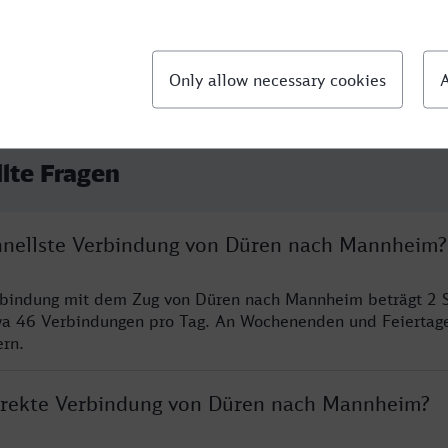
llte Fragen
chnellste Verbindung von Düren nach Mannheim?
erbindung mit dem Zug von Düren nach Mannheim beträgt 2 
wa 46 Verbindungen pro Tag. An Wochenenden und Feiertage
ern.
direkte Verbindung von Düren nach Mannheim?