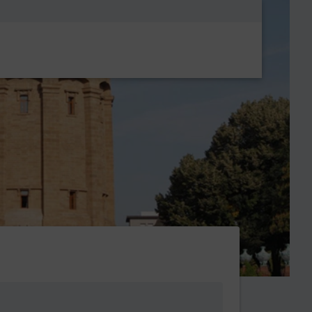
Metanavigatio