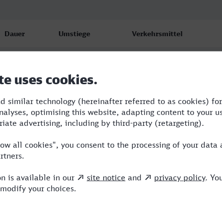
Dauer
Umstiege
Verkehrsmittel
2:07
1
RE,ICE
2:09
1
NX,ICE
2:09
1
NX,ICE