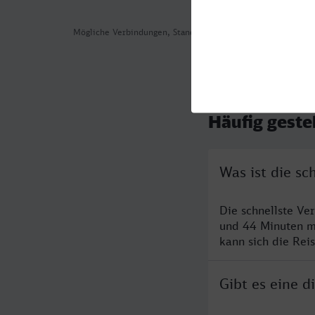
Mögliche Verbindungen, Stand: 2026-08-03 02:24
Häufig geste
Was ist die s
Die schnellste Ve
und 44 Minuten m
kann sich die Rei
Gibt es eine 