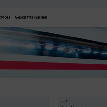
rvices
Geschäftskunden
 (Saar) Hbf
Ziel