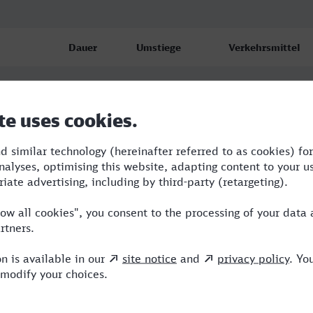
Dauer
Umstiege
Verkehrsmittel
6:44
3
RE,VLX,IC,ICE
6:55
3
RE,VLX,ICE
12:52
2
VLX,ICE,VIA