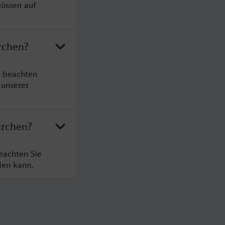
müssen auf
rchen?
e beachten
 unserer
irchen?
eachten Sie
den kann.