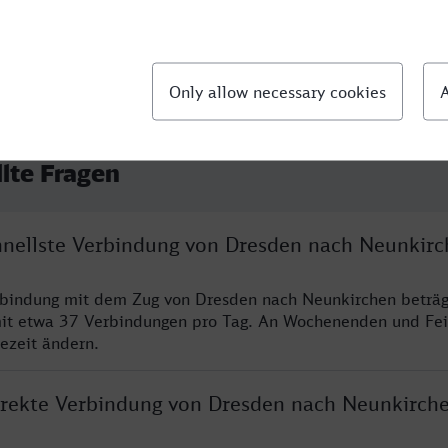
llte Fragen
chnellste Verbindung von Dresden nach Neunkir
rbindung mit dem Zug von Dresden nach Neunkirchen beträg
it etwa 37 Verbindungen pro Tag. An Wochenenden und Fei
sezeit ändern.
direkte Verbindung von Dresden nach Neunkirch