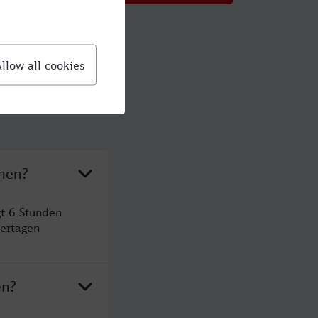
chen?
t 6 Stunden
ertagen
en?