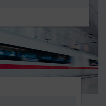
Metanavigatio