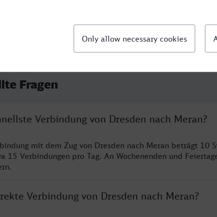
llte Fragen
chnellste Verbindung von Dresden nach Meran?
erbindung mit dem Zug von Dresden nach Meran beträgt 10 
wa 15 Verbindungen pro Tag. An Wochenenden und Feiertage
ern.
direkte Verbindung von Dresden nach Meran?