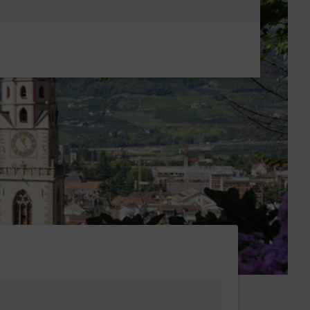
Metanavigatio