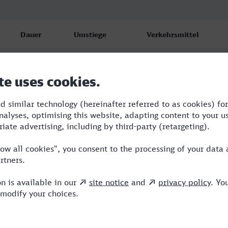
Dauer
Umstiege
Verkehrsmittel
10:04
3
R,RJ,ICE
10:04
3
R,RJ,ICE
14:34
6
R,BRB,REX,ICE