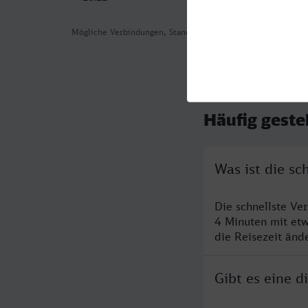
Mögliche Verbindungen, Stand: 2026-08-05 03:20
Häufig geste
Was ist die s
Die schnellste V
4 Minuten mit et
die Reisezeit änd
Gibt es eine 