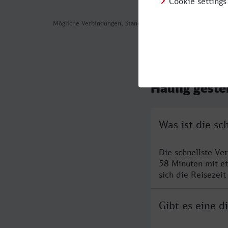
Mögliche Verbindungen, Stand: 2026-08-06 01:16
Häufig geste
Was ist die s
Die schnellste Ve
58 Minuten mit e
sich die Reisezeit
Gibt es eine 