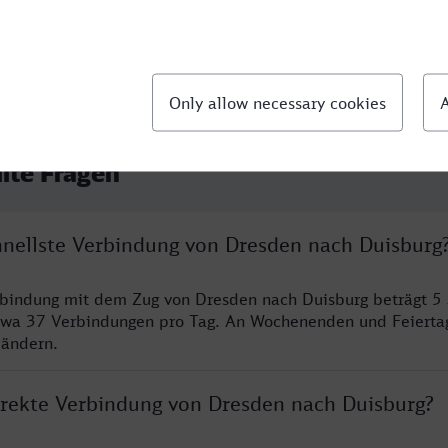
llte Fragen
chnellste Verbindung von Dresden nach Duisburg
rbindung mit dem Zug von Dresden nach Duisburg beträgt 5
twa 37 Verbindungen pro Tag. An Wochenenden und Feierta
 ändern.
direkte Verbindung von Dresden nach Duisburg?