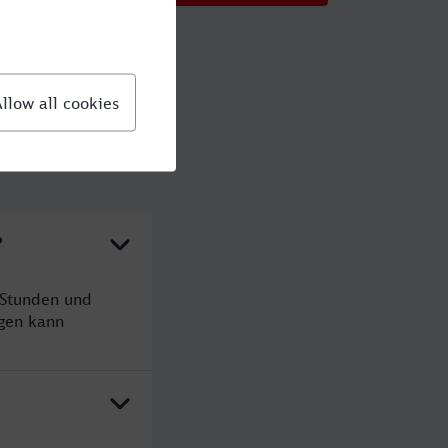
?
 Stunden und
gen kann