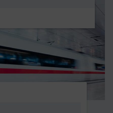
Metanavigatio