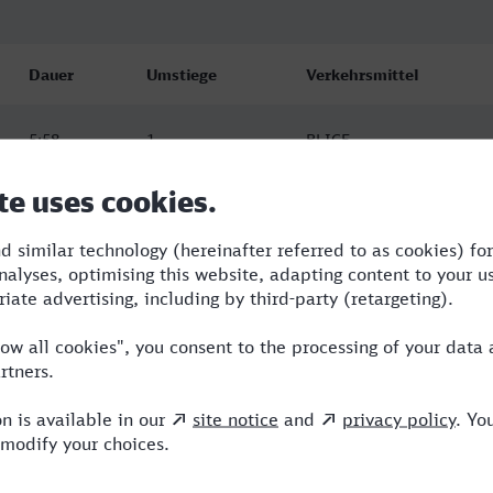
Dauer
Umstiege
Verkehrsmittel
5:58
1
RJ,ICE
6:42
1
ICE
7:25
2
ICE,NX