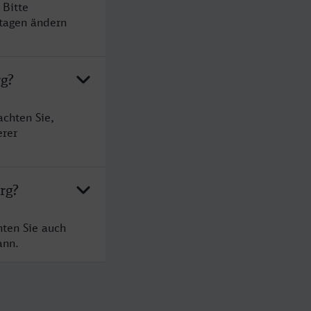
 Bitte
rtagen ändern
rg?
achten Sie,
erer
rg?
hten Sie auch
ann.