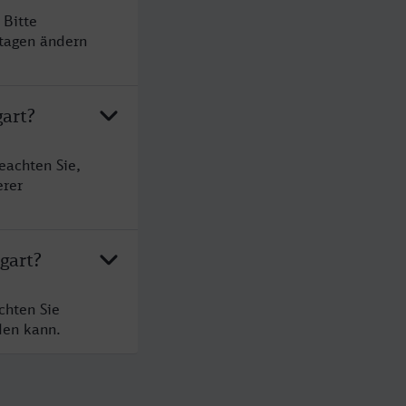
 Bitte
rtagen ändern
gart?
eachten Sie,
erer
gart?
chten Sie
den kann.