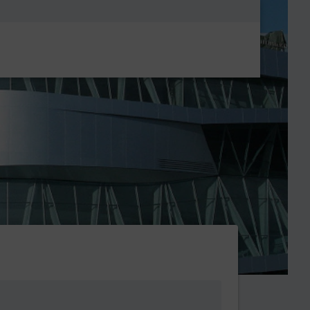
Metanavigatio