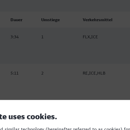
Dauer
Umstiege
Verkehrsmittel
3:34
1
FLX,ICE
5:11
2
RE,ICE,HLB
4:00
1
RE,ICE