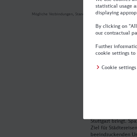
Mögliche Verbindungen, Stand: 2026-08-01 04:30
Nutzen Sie i
Reisezeit im
Arbeiten.
Wenn Sie als Geschäf
der Ankunft in Stutt
Frankfurt - Stuttgar
wichtige Industries
schön, dass die Ba
Stuttgart bringt. S
Ziel für Städtereis
beeindruckenden Umf