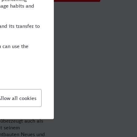
n Ihre
ffizientes
haben Sie schon bei
auf der Strecke
tuttgart ist eine
e bekannt. Wie
ortmund nach
 überzeugt auch als
it seinem
chtbauten Neues und