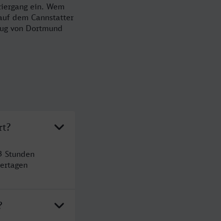
aziergang ein. Wem
 auf dem Cannstatter
 Zug von Dortmund
rt?
3 Stunden
ertagen
?