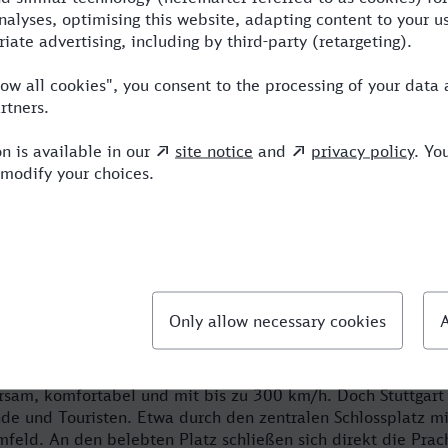
n den modern ausgestatteten ICE-Züge
 Zug von Dortmund nach Stuttgart für e
tsreisender mit dem ICE in die Autostadt Stuttgart reisen, 
gart einen Teil Ihrer Arbeit erledigt. Die Bahn bietet Ihnen 
t – München auch einen WLAN-Hotspot fürs Online-Arbeiten. S
tadt und insbesondere als Sitz namhafter Automobilkonzern
hn auch deren Mitarbeiter ganz undogmatisch im Zug von D
parsam, komfortabel und mit bis zu 300 km/h. Doch Stuttgart
ende und Touristen. Etwa durch den zentralen Schlossplatz m
eld. An den belebten Platz schließen sich direkt die Pra