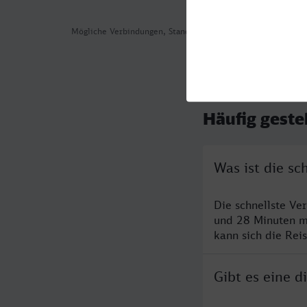
Mögliche Verbindungen, Stand: 2026-08-05 17:11
Häufig geste
Was ist die s
Die schnellste V
und 28 Minuten m
kann sich die Rei
Gibt es eine 