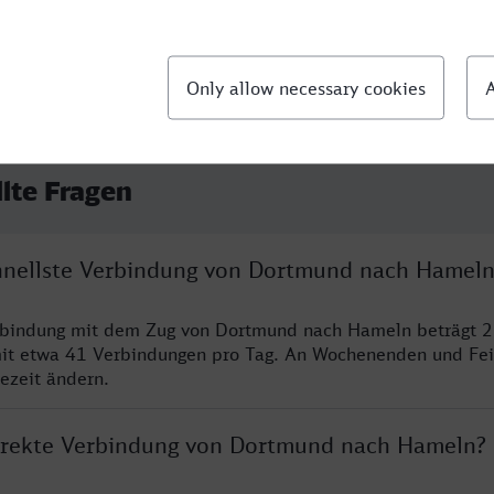
llte Fragen
chnellste Verbindung von Dortmund nach Hameln
erbindung mit dem Zug von Dortmund nach Hameln beträgt 2
it etwa 41 Verbindungen pro Tag. An Wochenenden und Fei
sezeit ändern.
direkte Verbindung von Dortmund nach Hameln?