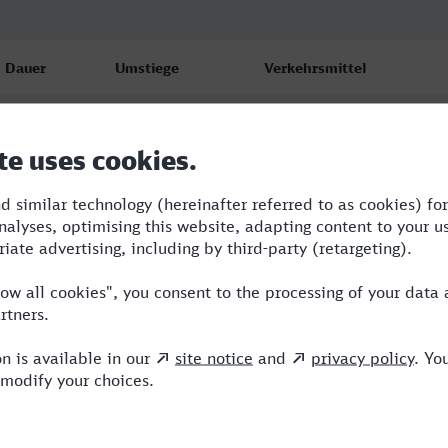
Dauer
Umstiege
Verkehrsmittel
2:28
2
ERB,SBH,ICE
2:31
1
RB,NX
2:31
1
RB,NX