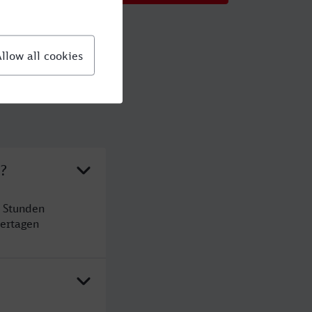
?
 Stunden
ertagen