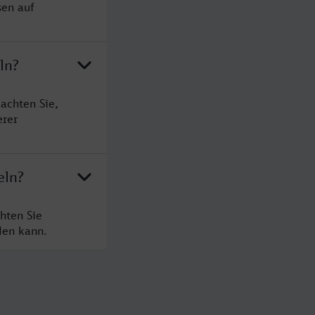
sen auf
ln?
achten Sie,
erer
eln?
hten Sie
den kann.