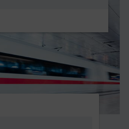
Metanavigatio