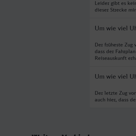
Leider gibt es ke
dieser Strecke mi
Um wie viel U
Der früheste Zug 
dass der Fahrplan
Reiseauskunft erha
Um wie viel U
Der letzte Zug vo
auch hier, dass d