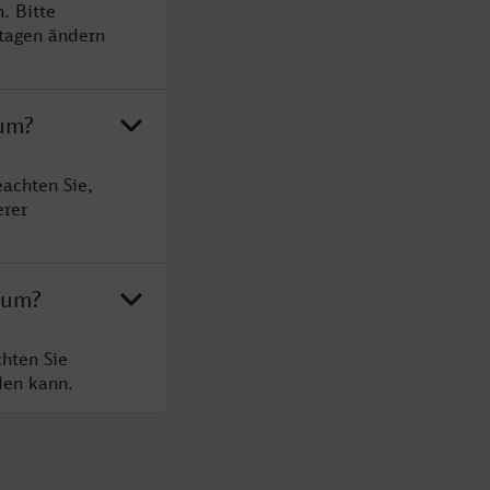
. Bitte
rtagen ändern
hum?
achten Sie,
erer
hum?
hten Sie
den kann.