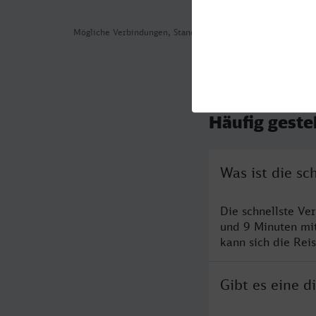
Mögliche Verbindungen, Stand: 2026-07-31 01:34
Häufig geste
Was ist die s
Die schnellste V
und 9 Minuten mi
kann sich die Rei
Gibt es eine 