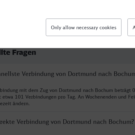
llte Fragen
chnellste Verbindung von Dortmund nach Bochu
erbindung mit dem Zug von Dortmund nach Bochum beträgt 
t etwa 101 Verbindungen pro Tag. An Wochenenden und Fei
sezeit ändern.
direkte Verbindung von Dortmund nach Bochum?