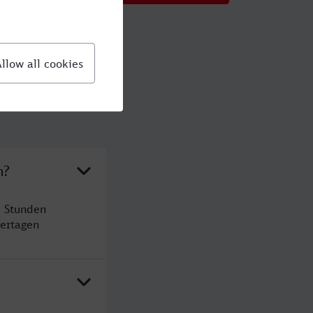
m?
0 Stunden
ertagen