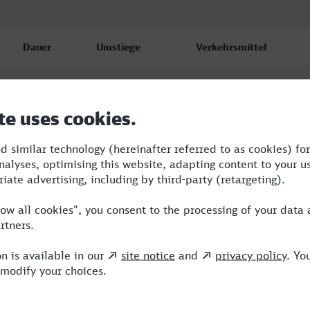
Dauer
Umstiege
Verkehrsmittel
0:09
0
NX
0:11
0
NX
0:11
0
ICE