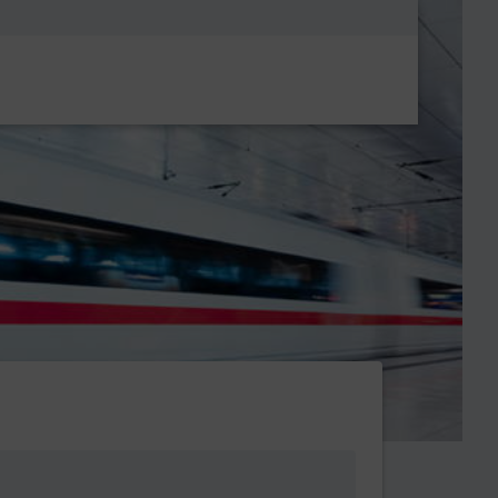
Metanavigatio