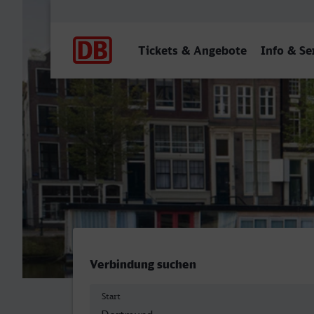
Hauptnavigation
Tickets & Angebote
Info & Se
Dortmund Hbf - Amsterda
Verbindung suchen
Start