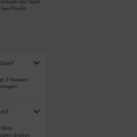
Zentrum der Stadt
chen Pracht.
rdam?
gt 2 Stunden
ertagen
am?
 Bitte
rtagen ändern