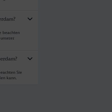
terdam?
e beachten
 unserer
terdam?
eachten Sie
den kann.