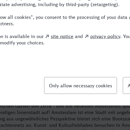
ch Amsterdam schnell und bequem rei
urelle Sehenswürdigkeiten in der niederländischen Hafensta
essfrei von Dortmund nach Amsterdam und Sie können entspa
r Ihre Fahrkarte, auch Ihr Hotel und einen Mietwagen buche
Online-Reiseportal. Die Hauptstadt der Niederlande hat Viel
hen auf Entdeckungstour durch die bekannten Museen, Erho
ischen Garten von 1638 - und die neuesten Modetrends spü
endigen Innenstadt auf! Amsterdam ist eine Stadt mit ungehe
ung aus ungewöhnlicher Perspektive bietet sich eine Bootsru
rachtennetz an. Kunst- und Kulturliebhaber besuchen in A