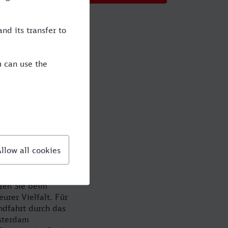
sen mit der
dt erleben. Die
nnt die Stadt
n Sie günstig und
es zu bieten:
lungssuchende
ren Sie beim
urer Vielfalt. Für
ndfahrt durch das
msterdam