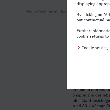
Mögliche Verbindungen, Stand: 2026-08-09 00:18
Dortmund na
Bahn!
Geschichte und kult
Bahn bringt Sie str
entdecken. Nicht nu
schnell in unserem 
Kulturliebhaber ge
erkunden den Botan
Shopping in der leb
eine Stadtbesichtig
rund 80 km lange G