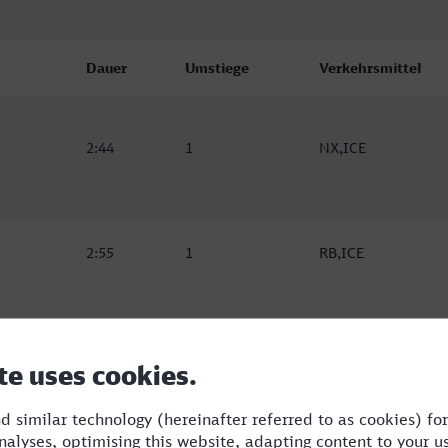
Dauer
Umstiege
Verkehrsmittel
2:44
1
NX,ICE
2:55
1
RB,ICE
2:54
1
RB,ICE