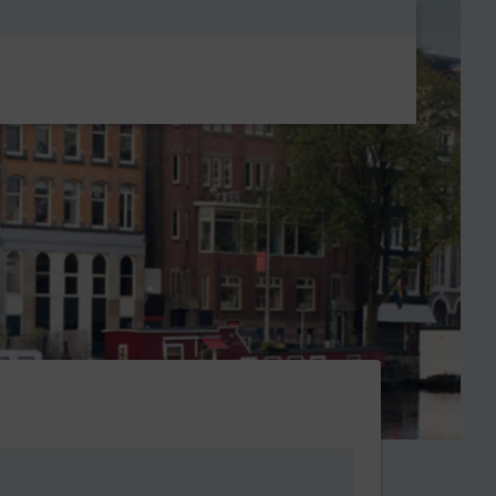
Metanavigatio