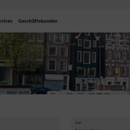
rvices
Geschäftskunden
m Centraal
Ziel