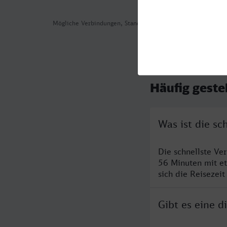
Mögliche Verbindungen, Stand: 2026-08-05 07:23
Häufig geste
Was ist die s
Die schnellste Ve
56 Minuten mit e
sich die Reisezeit
Gibt es eine 