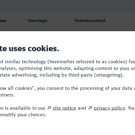
uer
Umstiege
Verkehrsmittel
56
2
RRB,RE,NX
56
2
RRB,RE,NX
56
2
RRB,RE,NX