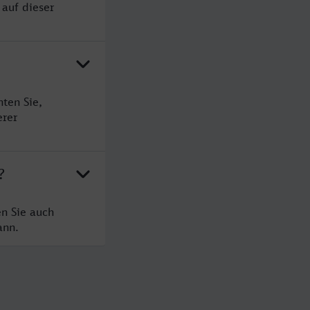
 auf dieser
ten Sie,
erer
?
en Sie auch
ann.