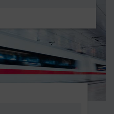
Metanavigatio