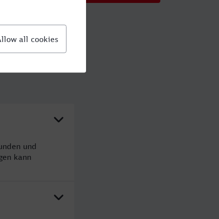
tunden und
gen kann