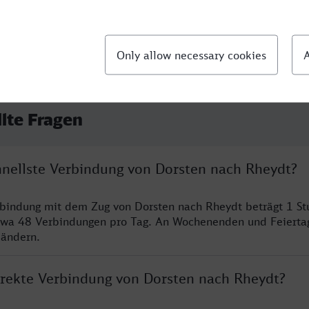
llte Fragen
chnellste Verbindung von Dorsten nach Rheydt?
rbindung mit dem Zug von Dorsten nach Rheydt beträgt 1 S
twa 48 Verbindungen pro Tag. An Wochenenden und Feierta
 ändern.
direkte Verbindung von Dorsten nach Rheydt?