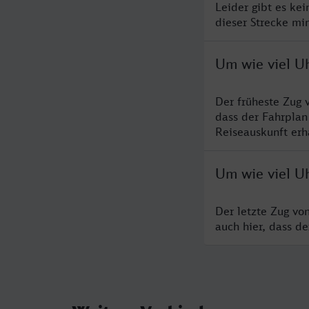
Leider gibt es ke
dieser Strecke mi
Um wie viel U
Der früheste Zug 
dass der Fahrplan
Reiseauskunft erha
Um wie viel U
Der letzte Zug vo
auch hier, dass d