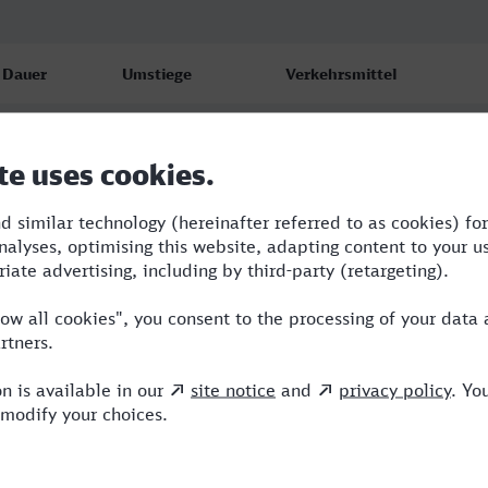
Dauer
Umstiege
Verkehrsmittel
1:40
1
NX
1:40
1
NX
1:40
1
NX