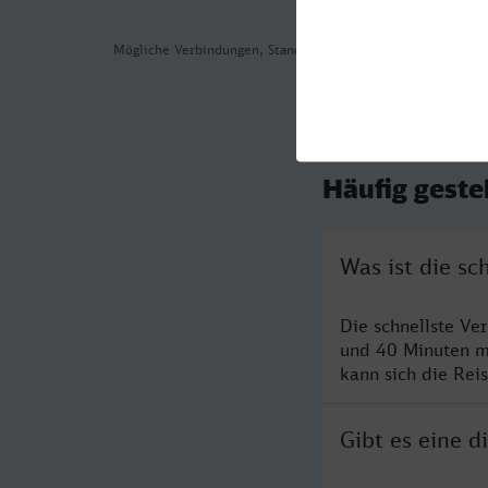
Mögliche Verbindungen, Stand: 2026-08-02 01:34
Häufig geste
Was ist die s
Die schnellste V
und 40 Minuten m
kann sich die Rei
Gibt es eine 