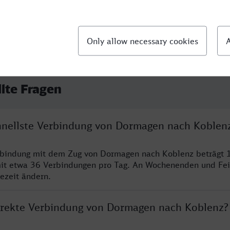
llte Fragen
chnellste Verbindung von Dormagen nach Koblen
erbindung mit dem Zug von Dormagen nach Koblenz beträgt 
it etwa 36 Verbindungen pro Tag. An Wochenenden und Fei
sezeit ändern.
direkte Verbindung von Dormagen nach Koblenz?