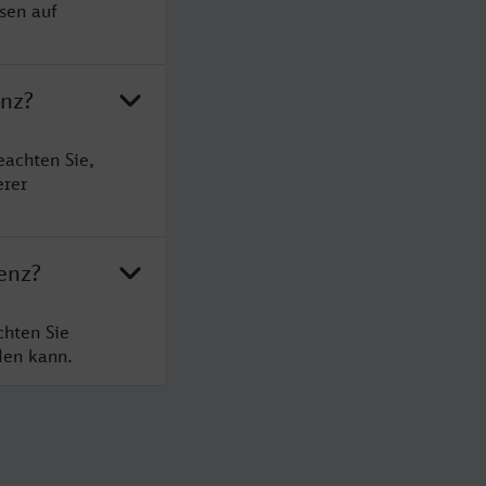
sen auf
enz?
eachten Sie,
erer
enz?
chten Sie
den kann.