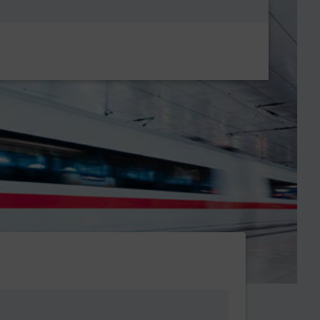
Metanavigatio