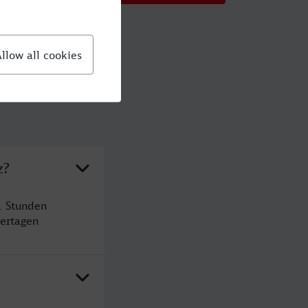
z?
1 Stunden
ertagen