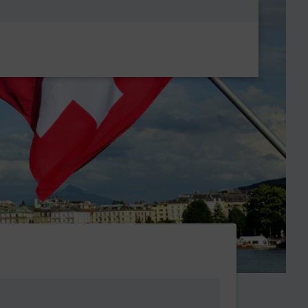
Metanavigatio