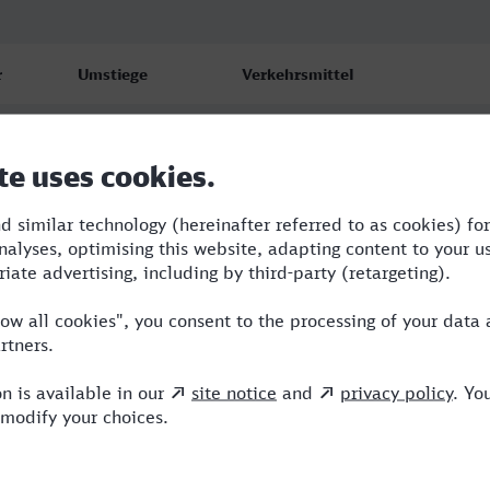
r
Umstiege
Verkehrsmittel
6
TER,TGV,NX,ICE,IC
4
TGV,RE,NX,ICE
2
TGV,EUR,NX