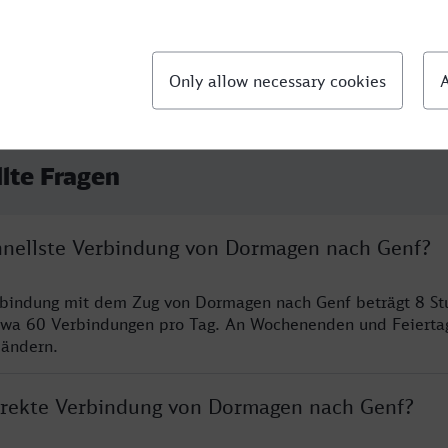
llte Fragen
chnellste Verbindung von Dormagen nach Genf?
erbindung mit dem Zug von Dormagen nach Genf beträgt 8 S
twa 60 Verbindungen pro Tag. An Wochenenden und Feierta
 ändern.
direkte Verbindung von Dormagen nach Genf?