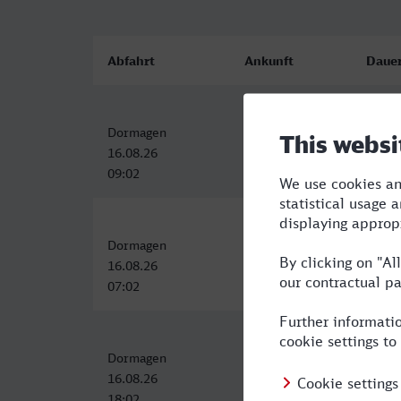
Abfahrt
Ankunft
Daue
Dormagen
Genève
8:36
16.08.26
16.08.26
09:02
17:38
Dormagen
Genève
11:04
16.08.26
16.08.26
07:02
18:06
Dormagen
Genève
15:34
16.08.26
17.08.26
18:02
09:36