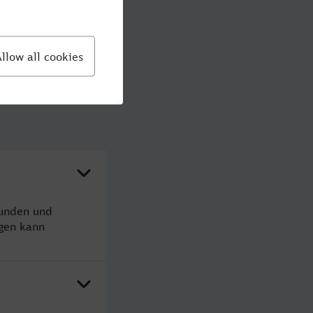
tunden und
gen kann