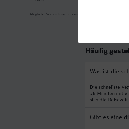
Mögliche Verbindungen, Stand: 2026-08-02 03:30
Häufig geste
Was ist die s
Die schnellste V
36 Minuten mit e
sich die Reisezeit
Gibt es eine 