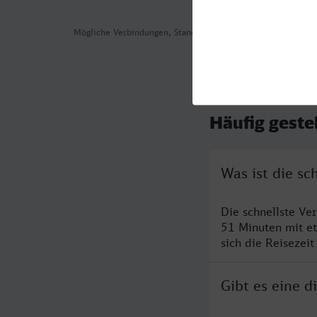
Mögliche Verbindungen, Stand: 2026-08-03 00:40
Häufig geste
Was ist die s
Die schnellste V
51 Minuten mit e
sich die Reisezeit
Gibt es eine 