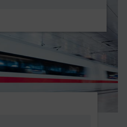
Metanavigatio