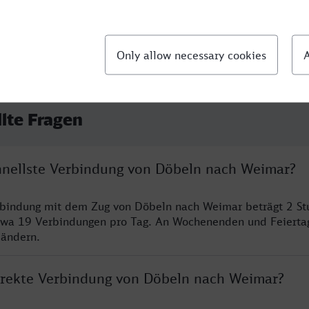
llte Fragen
chnellste Verbindung von Döbeln nach Weimar?
erbindung mit dem Zug von Döbeln nach Weimar beträgt 2 S
twa 19 Verbindungen pro Tag. An Wochenenden und Feierta
 ändern.
direkte Verbindung von Döbeln nach Weimar?