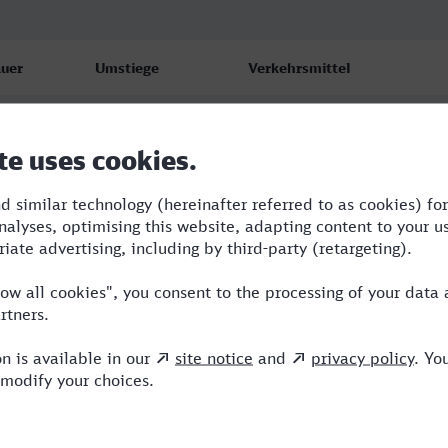
uer
Umstiege
Verkehrsmittel
51
2
ABR,ICE,MRB
51
2
ABR,ICE,MRB
51
2
ABR,ICE,MRB