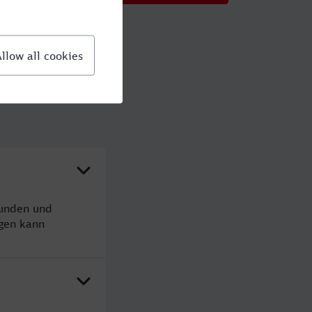
tunden und
gen kann