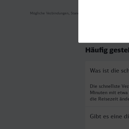
Mögliche Verbindungen, Stand: 2026-08-06 09:30
Häufig geste
Was ist die s
Die schnellste Ve
Minuten mit etwa
die Reisezeit änd
Gibt es eine 