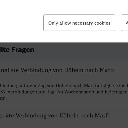
llte Fragen
chnellste Verbindung von Döbeln nach Marl?
rbindung mit dem Zug von Döbeln nach Marl beträgt 7 Stun
 32 Verbindungen pro Tag. An Wochenenden und Feiertagen 
ern.
direkte Verbindung von Döbeln nach Marl?