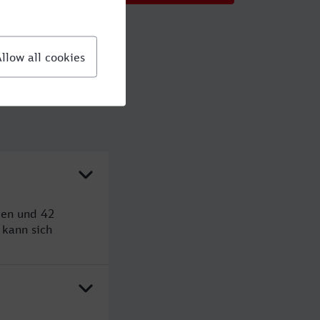
den und 42
kann sich