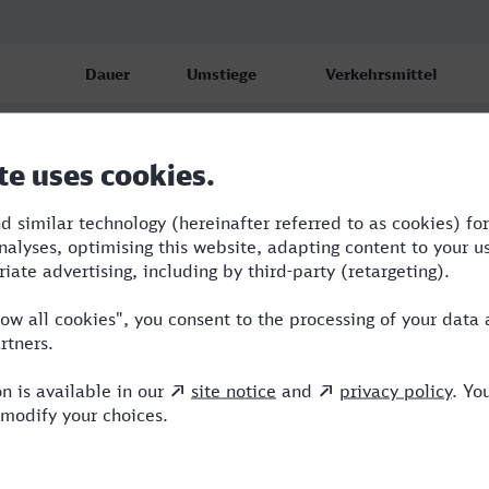
Dauer
Umstiege
Verkehrsmittel
7:42
5
RE,S,ICE,IC,NX,MRB
11:04
4
BUS,ICE,MRB
10:04
4
BUS,RE,ICE,MRB