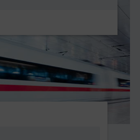
Metanavigatio