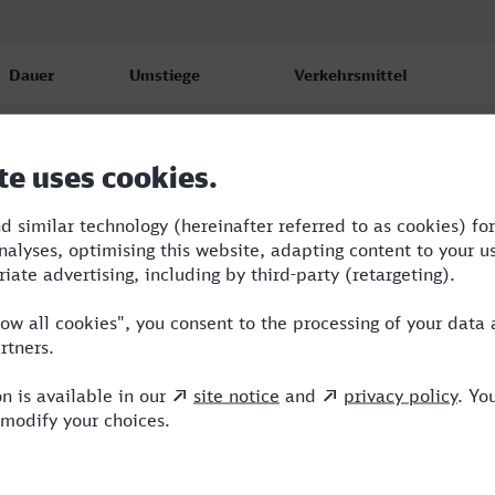
Dauer
Umstiege
Verkehrsmittel
4:51
4
RB,RE,ICE,VIA
5:06
3
RB,RE,NX,ICE
5:04
3
RB,RE,NX,ICE