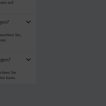
ssen auf
gen?
eachten Sie,
erer
ngen?
chten Sie
den kann.