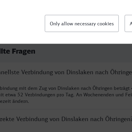
llte Fragen
chnellste Verbindung von Dinslaken nach Öhring
rbindung mit dem Zug von Dinslaken nach Öhringen beträgt
it etwa 52 Verbindungen pro Tag. An Wochenenden und Fei
sezeit ändern.
direkte Verbindung von Dinslaken nach Öhringen