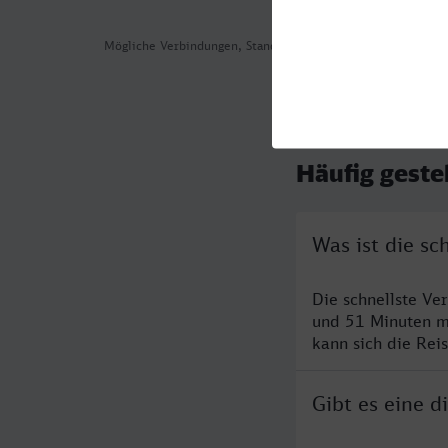
Mögliche Verbindungen, Stand: 2026-08-04 06:07
Häufig geste
Was ist die s
Die schnellste Ve
und 51 Minuten m
kann sich die Rei
Gibt es eine 