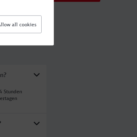
en?
 4 Stunden
ertagen
?