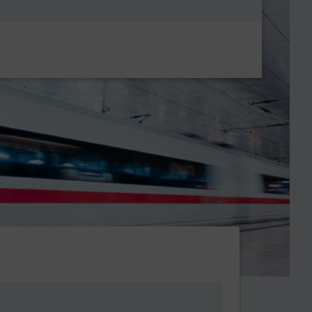
Metanavigatio