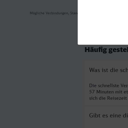
Mögliche Verbindungen, Stand: 2026-08-05 06:31
Häufig geste
Was ist die s
Die schnellste Ve
57 Minuten mit e
sich die Reisezeit
Gibt es eine 