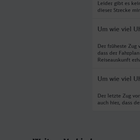
Leider gibt es ke
dieser Strecke mi
Um wie viel U
Der früheste Zug 
dass der Fahrplan
Reiseauskunft erha
Um wie viel U
Der letzte Zug vo
auch hier, dass d