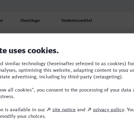
er
Umstiege
Verkehrsmittel
5
BUS,AVG,ERB,ARV,NX,ICE
5
BUS,RE,ERB,ARV,NX,ICE
5
BUS,RE,ERB,ARV,NX,ICE