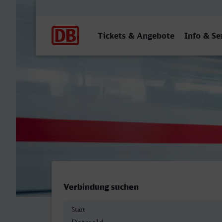
Hauptnavigation
Tickets & Angebote
Info & Se
Detmold - Öhringen Hbf
Verbindung suchen
Start