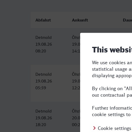
Abfahrt
Ankunft
Dau
Detmold
Öhringen Hbf
5:57
19.08.26
19.08.26
08:20
14:17
Detmold
Öhringen Hbf
6:28
19.08.26
19.08.26
05:59
12:27
Detmold
Öhringen Hbf
6:07
19.08.26
20.08.26
18:20
00:27