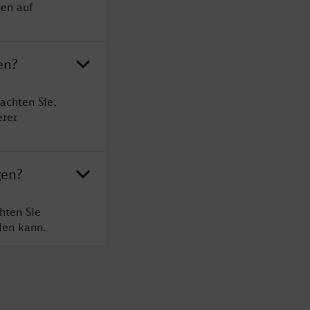
sen auf
en?
achten Sie,
erer
gen?
hten Sie
den kann.