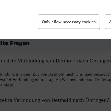
llte Fragen
chnellste Verbindung von Detmold nach Öhringen
rbindung mit dem Zug von Detmold nach Öhringen beträgt 5
twa 44 Verbindungen pro Tag. An Wochenenden und Feierta
 ändern.
direkte Verbindung von Detmold nach Öhringen?