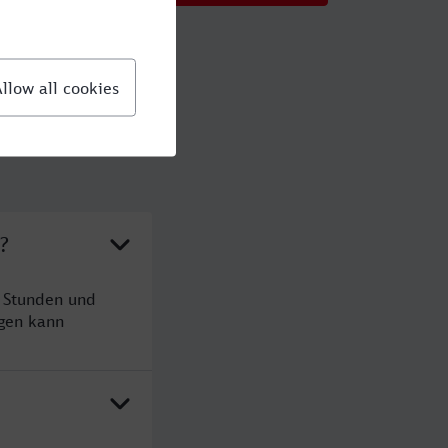
?
 Stunden und
gen kann