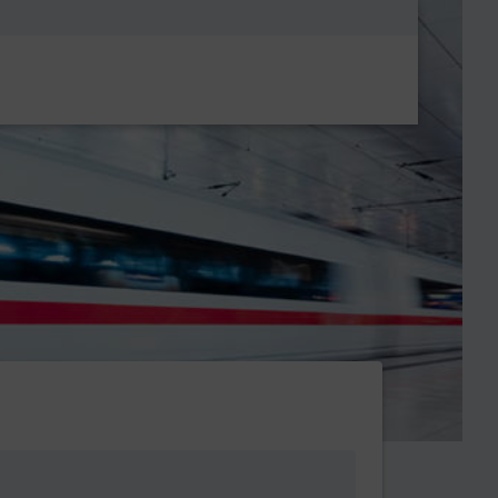
Metanavigatio