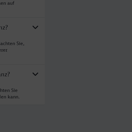
sen auf
nz?
achten Sie,
erer
anz?
hten Sie
den kann.