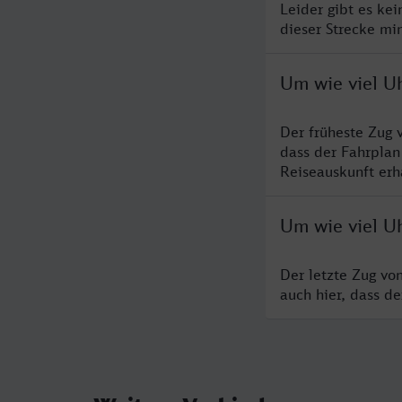
Leider gibt es ke
dieser Strecke mi
Um wie viel U
Der früheste Zug 
dass der Fahrplan
Reiseauskunft erha
Um wie viel U
Der letzte Zug vo
auch hier, dass d