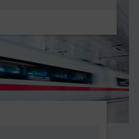
Metanavigatio