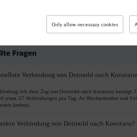
llte Fragen
chnellste Verbindung von Detmold nach Konstan
rbindung mit dem Zug von Detmold nach Konstanz beträgt 7
it etwa 27 Verbindungen pro Tag. An Wochenenden und Fei
sezeit ändern.
direkte Verbindung von Detmold nach Konstanz?