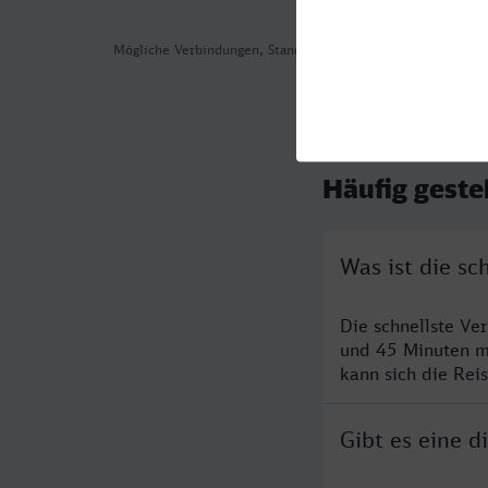
Mögliche Verbindungen, Stand: 2026-08-01 06:29
Häufig geste
Was ist die s
Die schnellste Ve
und 45 Minuten m
kann sich die Rei
Gibt es eine 