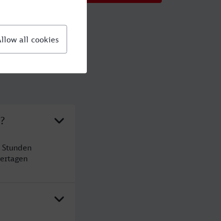
z?
 Stunden
ertagen