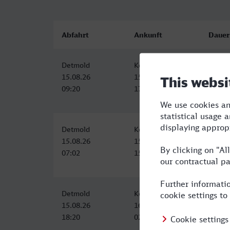
Abfahrt
Ankunft
Dauer
Detmold
Konstanz
7:45
15.08.26
15.08.26
09:20
17:05
Detmold
Konstanz
8:14
15.08.26
15.08.26
07:02
15:16
Detmold
Konstanz
7:48
15.08.26
16.08.26
18:20
02:08