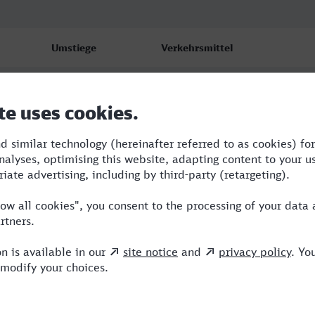
Umstiege
Verkehrsmittel
3
SBB,ERB,NX,ICE
3
RE,ERB,NX,ICE
4
RE,ERB,NX,ICE