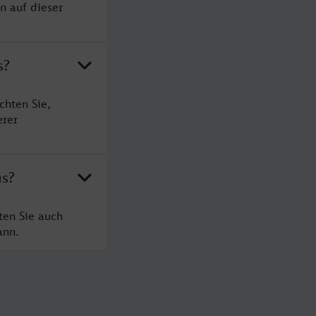
n auf dieser
s?
chten Sie,
erer
us?
ten Sie auch
ann.