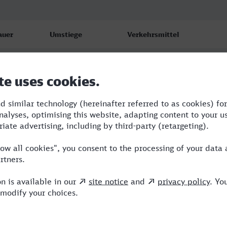
auer
Umstiege
Verkehrsmittel
28
3
RB,RE,ERB,ICE
54
3
RB,RE,ERB,ICE
28
3
RB,RE,ERB,ICE