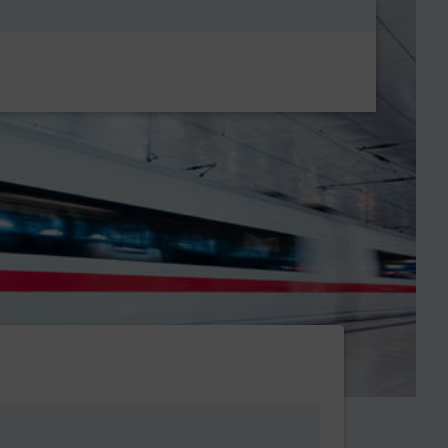
Metanavigatio