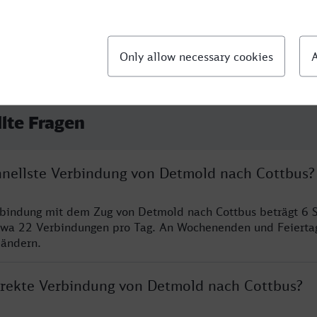
llte Fragen
chnellste Verbindung von Detmold nach Cottbus?
rbindung mit dem Zug von Detmold nach Cottbus beträgt 6 
twa 22 Verbindungen pro Tag. An Wochenenden und Feierta
 ändern.
direkte Verbindung von Detmold nach Cottbus?