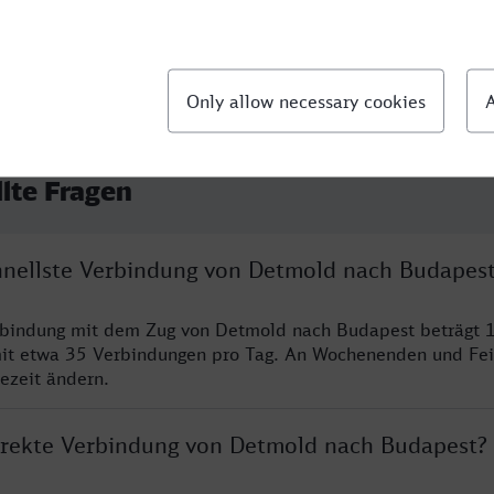
llte Fragen
chnellste Verbindung von Detmold nach Budapes
erbindung mit dem Zug von Detmold nach Budapest beträgt 
it etwa 35 Verbindungen pro Tag. An Wochenenden und Fei
sezeit ändern.
direkte Verbindung von Detmold nach Budapest?