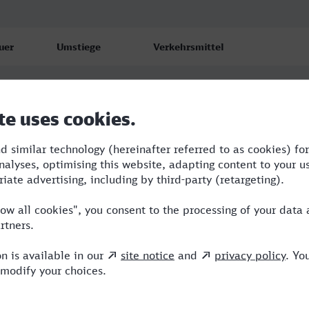
uer
Umstiege
Verkehrsmittel
:59
5
RJX,R,ERB,NX,ICE,EC
:17
4
RJX,R,ERB,NX,ICE
:59
6
RJX,R,BRB,ERB,NX,ICE