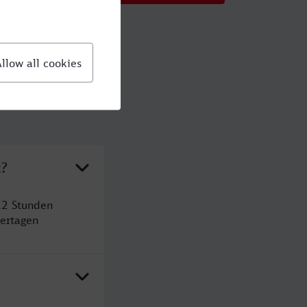
t?
12 Stunden
ertagen