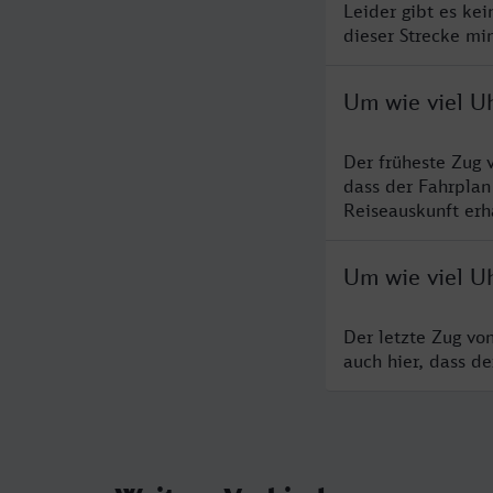
Leider gibt es ke
dieser Strecke mi
Um wie viel U
Der früheste Zug 
dass der Fahrplan
Reiseauskunft erha
Um wie viel U
Der letzte Zug vo
auch hier, dass d