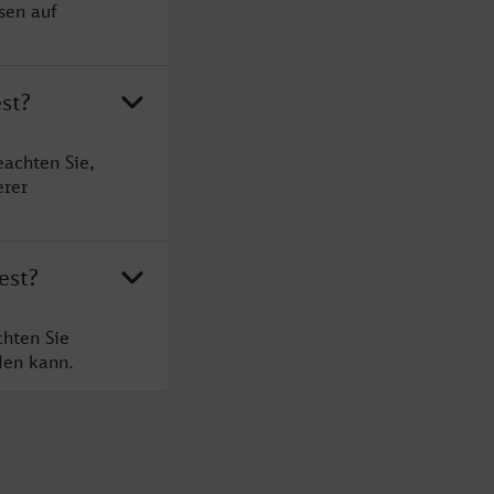
sen auf
st?
achten Sie,
erer
est?
hten Sie
den kann.