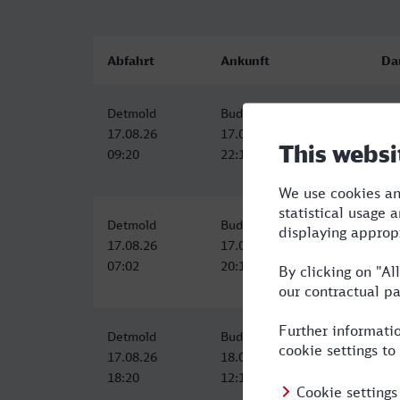
Abfahrt
Ankunft
Da
Detmold
Budapest-Déli
12
17.08.26
17.08.26
09:20
22:19
Detmold
Budapest-Déli
13
17.08.26
17.08.26
07:02
20:19
Detmold
Budapest-Déli
17
17.08.26
18.08.26
18:20
12:19