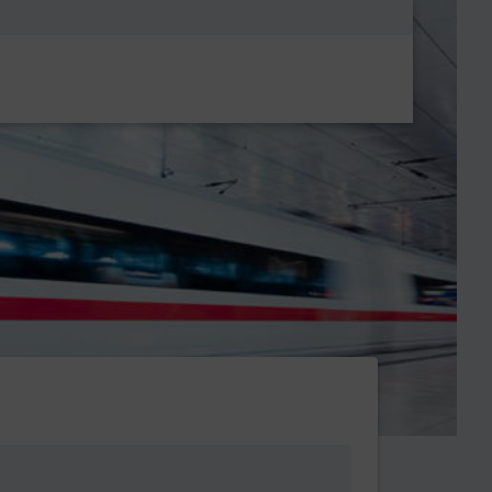
Metanavigatio