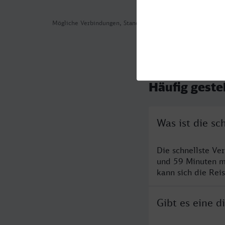
Mögliche Verbindungen, Stand: 2026-08-03 15:15
Häufig geste
Was ist die s
Die schnellste V
und 59 Minuten m
kann sich die Rei
Gibt es eine 