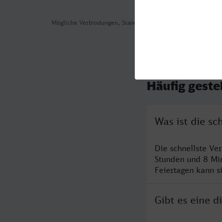
Mögliche Verbindungen, Stand: 2026-07-31 04:43
Häufig geste
Was ist die s
Die schnellste V
Stunden und 8 Mi
Feiertagen kann s
Gibt es eine 