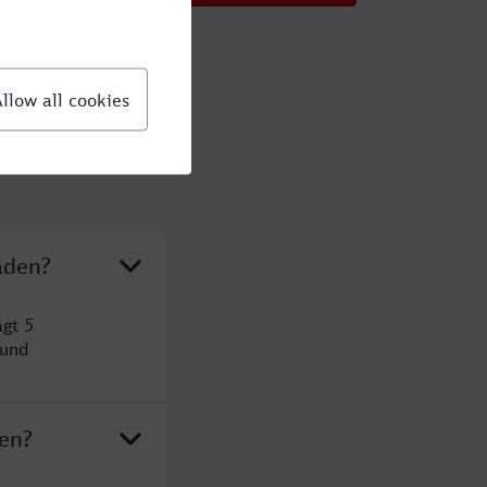
aden?
gt 5
 und
en?