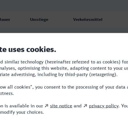
Dauer
Umstiege
Verkehrsmittel
5:08
3
RE,ERB,NX,ICE
5:19
4
ERB,NX,ICE
5:14
5
RE,ERB,NX,ICE