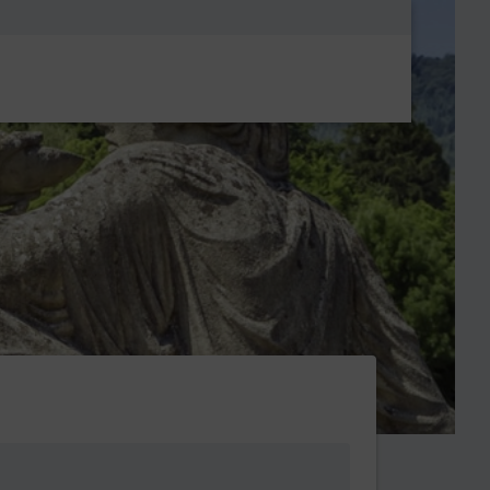
Metanavigatio