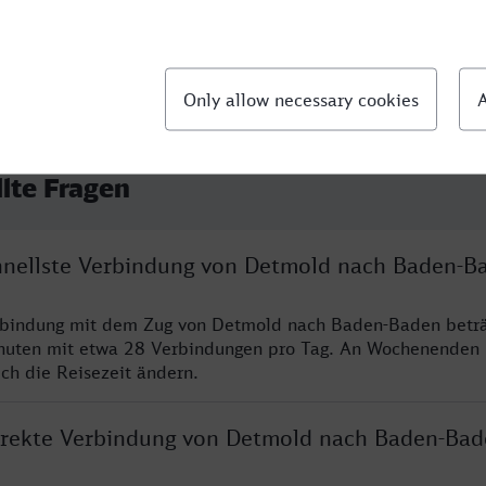
llte Fragen
chnellste Verbindung von Detmold nach Baden-B
erbindung mit dem Zug von Detmold nach Baden-Baden beträ
nuten mit etwa 28 Verbindungen pro Tag. An Wochenenden
ich die Reisezeit ändern.
direkte Verbindung von Detmold nach Baden-Bad