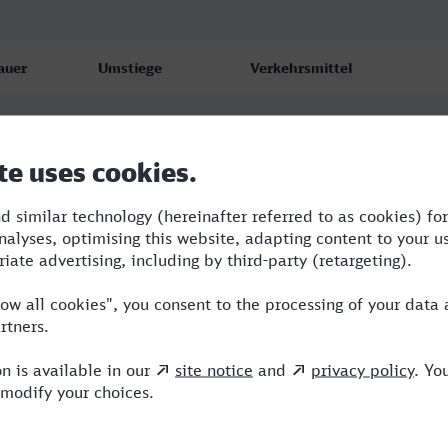
auer
Umstiege
Verkehrsmittel
54
3
RJX,S,ICE,EC
31
3
RJX,RE,ICE
3:30
4
RJX,RE,BRB,ICE