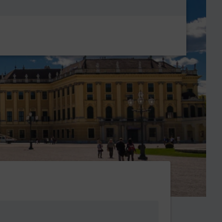
Metanavigatio