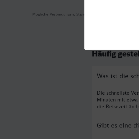
Mögliche Verbindungen, Stand: 2026-08-06 02:14
Häufig geste
Was ist die s
Die schnellste Ve
Minuten mit etwa
die Reisezeit änd
Gibt es eine 