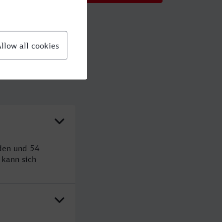
den und 54
kann sich