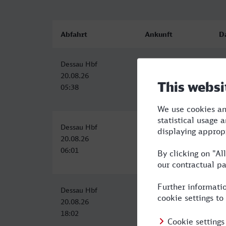
Abfahrt
Ankunft
D
Dessau Hbf
Wien Hbf
8:
20.08.26
20.08.26
05:38
14:32
Dessau Hbf
Wien Hbf
9:
20.08.26
20.08.26
06:01
15:32
Dessau Hbf
Wien Hbf
1
20.08.26
21.08.26
18:02
07:32