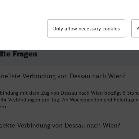
llte Fragen
chnellste Verbindung von Dessau nach Wien?
rbindung mit dem Zug von Dessau nach Wien beträgt 8 Stun
 34 Verbindungen pro Tag. An Wochenenden und Feiertagen 
ern.
direkte Verbindung von Dessau nach Wien?