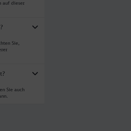
n auf dieser
t?
hten Sie,
erer
t?
en Sie auch
ann.