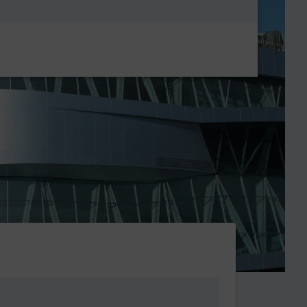
Metanavigatio