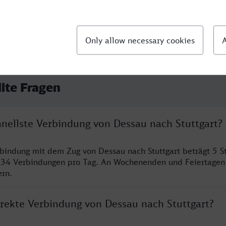
llte Fragen
hnellste Verbindung von Dessau nach Stuttgart?
rbindung mit dem Zug von Dessau nach Stuttgart beträgt 5 
 34 Verbindungen pro Tag. An Wochenenden und Feiertagen 
ern.
irekte Verbindung von Dessau nach Stuttgart?