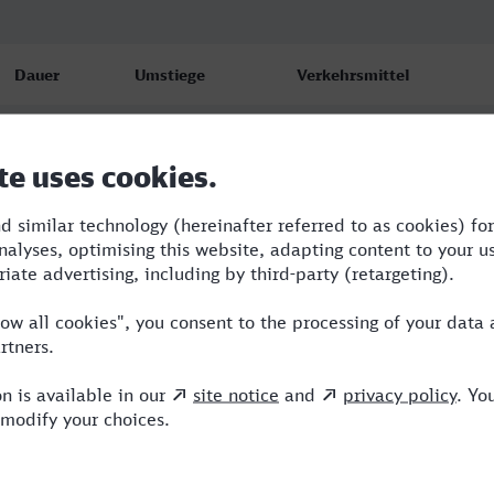
Dauer
Umstiege
Verkehrsmittel
5:09
1
RE,ICE
5:10
1
RE,ICE
5:09
1
RE,ICE