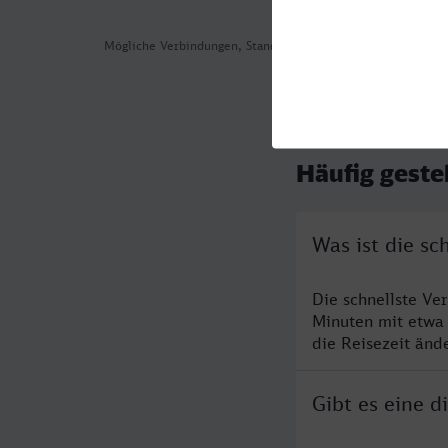
Mögliche Verbindungen, Stand: 2026-08-03 02:28
Häufig geste
Was ist die sc
Die schnellste Ve
Minuten mit etwa
die Reisezeit änd
Gibt es eine d