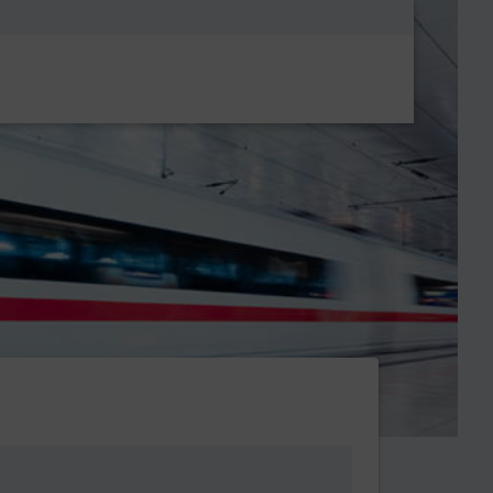
Metanavigatio