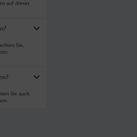
en auf dieser
en?
achten Sie,
erer
en?
hten Sie auch
ann.