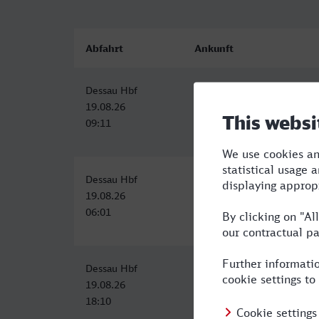
Abfahrt
Ankunft
Dessau Hbf
Dormagen
19.08.26
19.08.26
09:11
14:54
Dessau Hbf
Dormagen
19.08.26
19.08.26
06:01
11:54
Dessau Hbf
Bahnhof, Dormagen
19.08.26
20.08.26
18:10
04:04