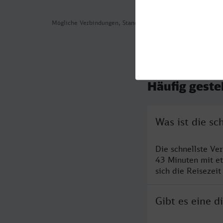
Mögliche Verbindungen, Stand: 2026-08-05 15:28
Häufig geste
Was ist die s
Die schnellste V
43 Minuten mit e
sich die Reisezeit
Gibt es eine 