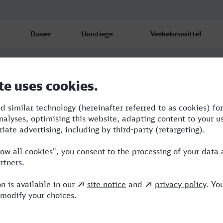
Dauer
Umstiege
Verkehrsmittel
5:43
4
S,ICE,NX
5:53
3
RE,ICE,NX
9:54
3
RB,BUS,ICE