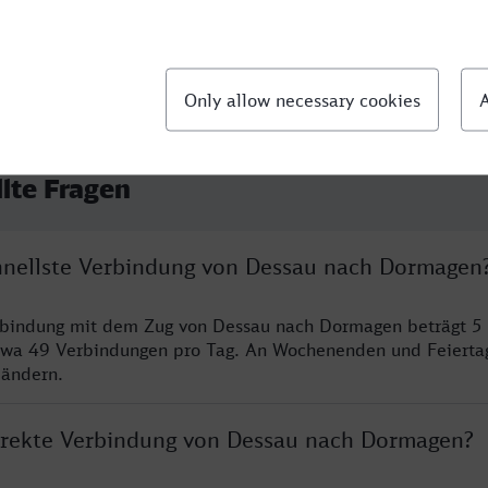
llte Fragen
chnellste Verbindung von Dessau nach Dormagen
erbindung mit dem Zug von Dessau nach Dormagen beträgt 5
twa 49 Verbindungen pro Tag. An Wochenenden und Feierta
 ändern.
direkte Verbindung von Dessau nach Dormagen?