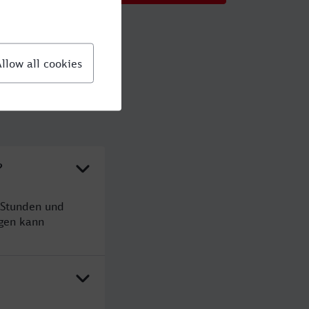
?
 Stunden und
gen kann