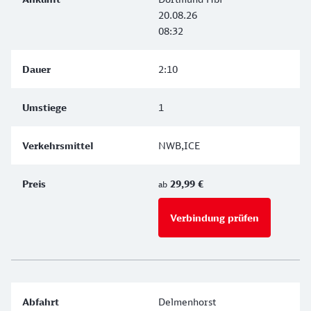
20.08.26
08:32
2:10
1
NWB,ICE
29,99 €
ab
Verbindung prüfen
für Preise 
Delmenhorst