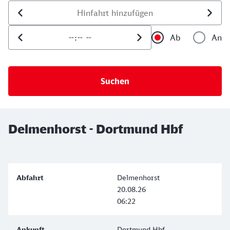
Datum der Hinfahrt
Uhrzeit der Hinfahrt
Ab
An
Uhrzeit als 
Uh
Delmenhorst - Dortmund Hbf
Delmenhorst
20.08.26
06:22
Dortmund Hbf