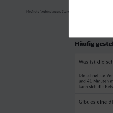
Mögliche Verbindungen, Stand: 2026-08-03 06:05
Häufig geste
Was ist die s
Die schnellste Ve
und 41 Minuten m
kann sich die Rei
Gibt es eine 