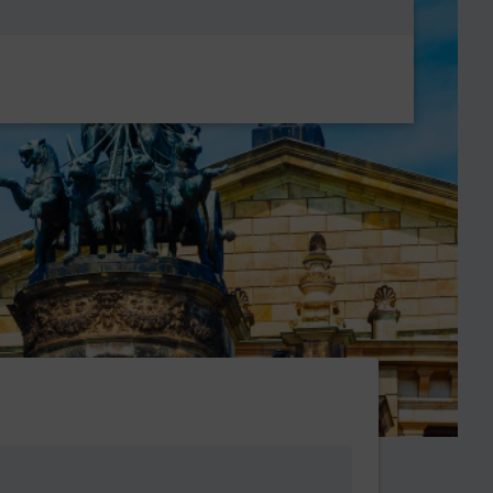
Metanavigatio