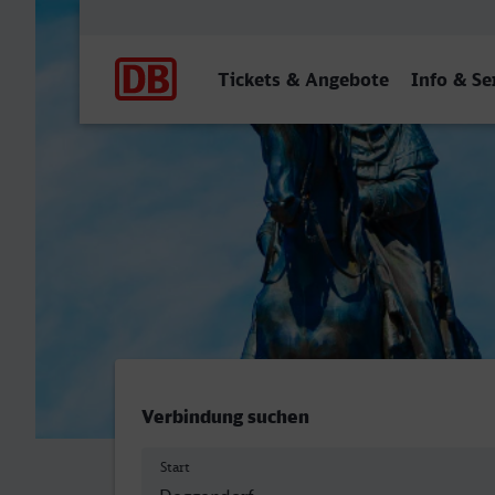
Hauptnavigation
Tickets & Angebote
Info & Se
Deggendorf Hbf - Dresden
Verbindung suchen
Start