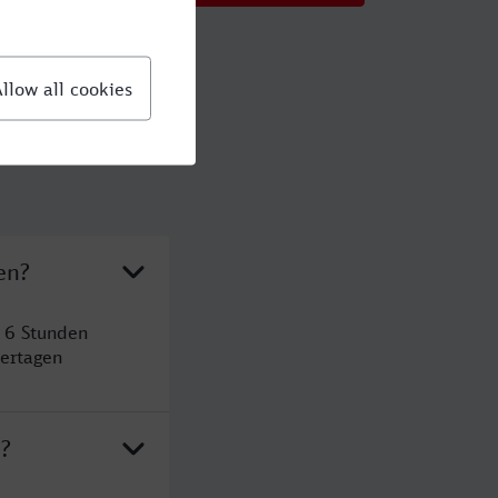
en?
 6 Stunden
ertagen
n?