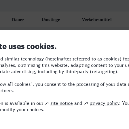
Dauer
Umstiege
Verkehrsmittel
6:41
3
RE,WBA,ICE
6:59
4
BUS,RE,WBA,ICE
10:50
4
BUS,RE,WBA,ICE