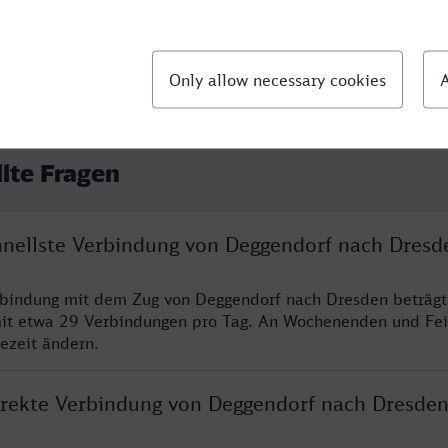
llte Fragen
chnellste Verbindung von Deggendorf nach Dresd
rbindung mit dem Zug von Deggendorf nach Dresden beträgt
it etwa 29 Verbindungen pro Tag. An Wochenenden und Fei
sezeit ändern.
direkte Verbindung von Deggendorf nach Dresde