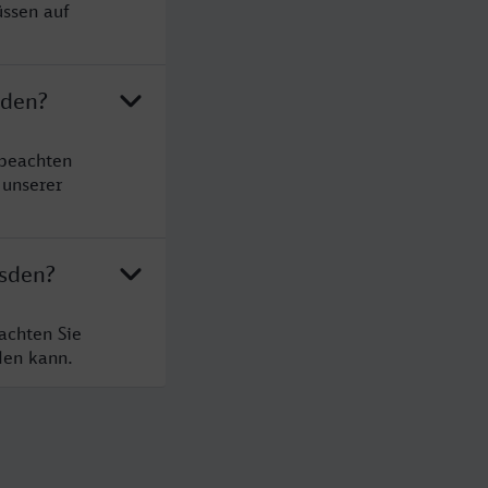
üssen auf
sden?
 beachten
 unserer
esden?
achten Sie
den kann.