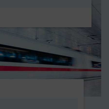
Metanavigatio