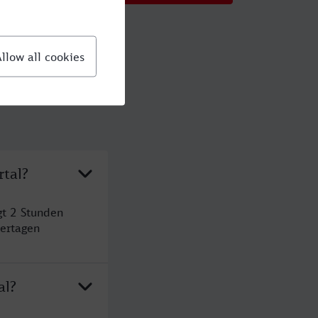
rtal?
gt 2 Stunden
ertagen
al?