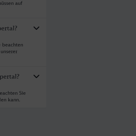
müssen auf
ertal?
e beachten
 unserer
pertal?
eachten Sie
den kann.