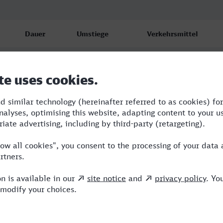
Dauer
Umstiege
Verkehrsmittel
2:14
2
ICE,NX
2:36
2
RB,ICE,NX
2:29
2
RE,ICE,NX