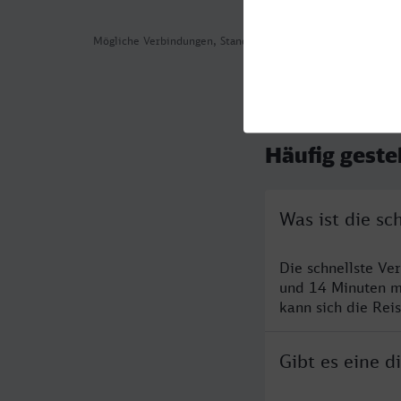
Mögliche Verbindungen, Stand: 2026-08-04 06:12
Häufig geste
Was ist die s
Die schnellste V
und 14 Minuten m
kann sich die Rei
Gibt es eine 