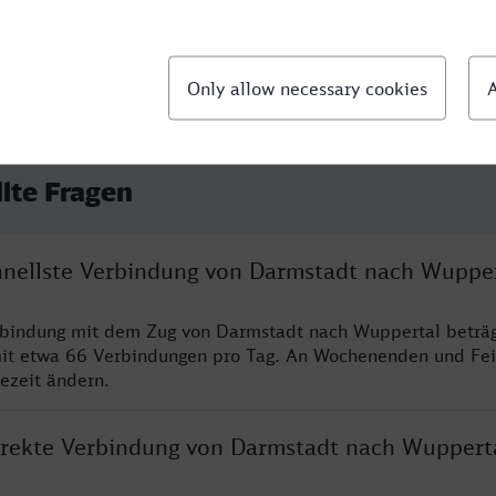
llte Fragen
chnellste Verbindung von Darmstadt nach Wuppe
erbindung mit dem Zug von Darmstadt nach Wuppertal beträ
it etwa 66 Verbindungen pro Tag. An Wochenenden und Fei
sezeit ändern.
direkte Verbindung von Darmstadt nach Wuppert