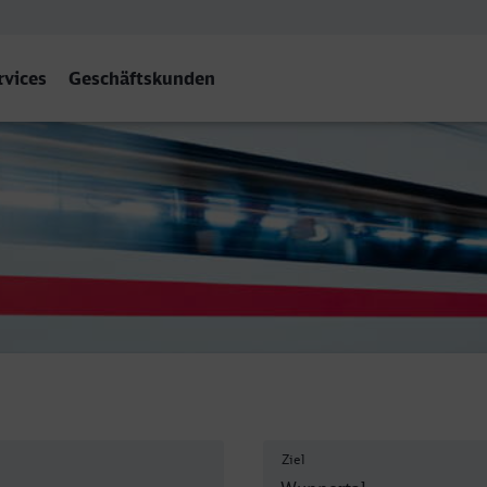
rvices
Geschäftskunden
l Hbf
Ziel