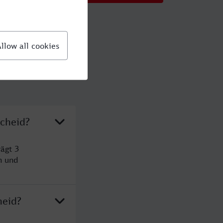
scheid?
ägt 3
n und
heid?