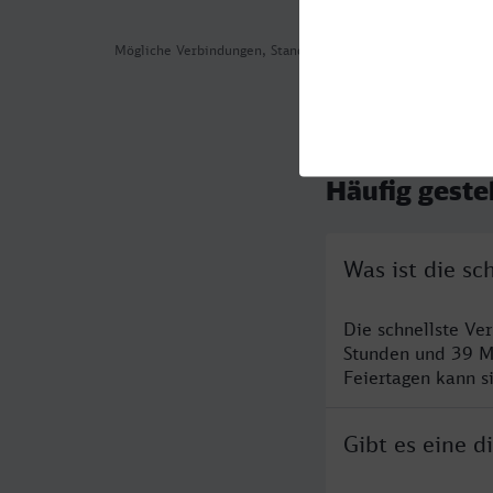
Mögliche Verbindungen, Stand: 2026-08-06 00:57
Häufig geste
Was ist die s
Die schnellste Ve
Stunden und 39 M
Feiertagen kann s
Gibt es eine 