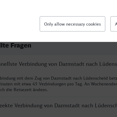
llte Fragen
chnellste Verbindung von Darmstadt nach Lüden
rbindung mit dem Zug von Darmstadt nach Lüdenscheid betr
inuten mit etwa 45 Verbindungen pro Tag. An Wochenende
ich die Reisezeit ändern.
direkte Verbindung von Darmstadt nach Lüdensc