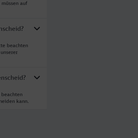
e müssen auf
nscheid?
tte beachten
 unserer
enscheid?
e beachten
cheiden kann.