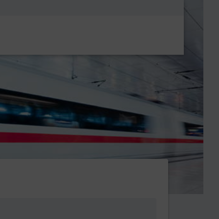
Metanavigatio