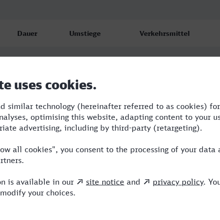
Dauer
Umstiege
Verkehrsmittel
3:39
3
RB,ICE,HLB
3:55
3
RB,ICE
3:48
3
RB,RE,ICE