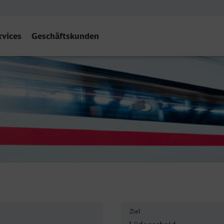
rvices
Geschäftskunden
eid
Ziel