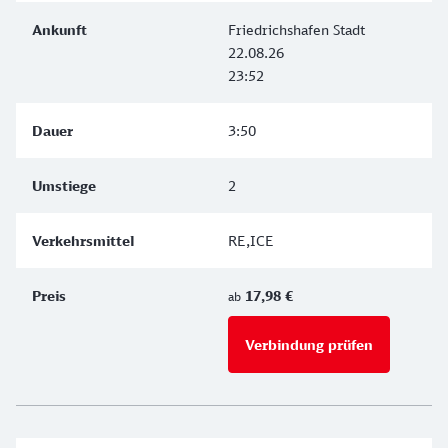
Friedrichshafen Stadt
22.08.26
23:52
3:50
2
RE,ICE
17,98 €
ab
Verbindung prüfen
für Preise 