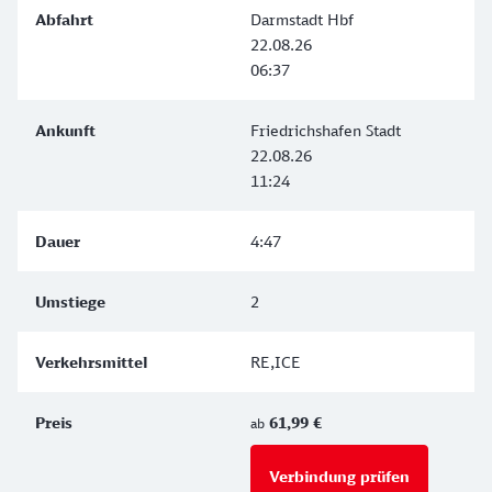
Darmstadt Hbf
22.08.26
06:37
Friedrichshafen Stadt
22.08.26
11:24
4:47
2
RE,ICE
61,99 €
ab
Verbindung prüfen
für Preise 