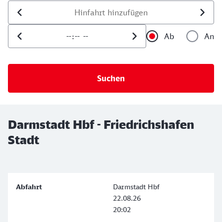
Datum der Hinfahrt
Uhrzeit der Hinfahrt
Ab
An
Uhrzeit als 
Uh
Darmstadt Hbf - Friedrichshafen
Stadt
Darmstadt Hbf
22.08.26
20:02