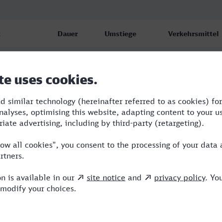
t
Dauer
Umstiege
Verkehrsmittel
nd Hbf
2:48
1
BUS,ICE
6
nd Hbf
3:00
2
ICE,NX
6
nd Hbf
3:07
2
RE,ICE,NX
6