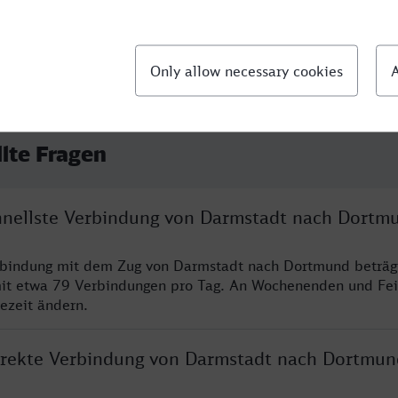
llte Fragen
chnellste Verbindung von Darmstadt nach Dortm
erbindung mit dem Zug von Darmstadt nach Dortmund beträg
it etwa 79 Verbindungen pro Tag. An Wochenenden und Fei
sezeit ändern.
direkte Verbindung von Darmstadt nach Dortmun