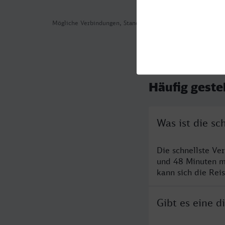
Mögliche Verbindungen, Stand: 2026-08-01 02:01
Häufig geste
Was ist die s
Die schnellste V
und 48 Minuten m
kann sich die Rei
Gibt es eine 