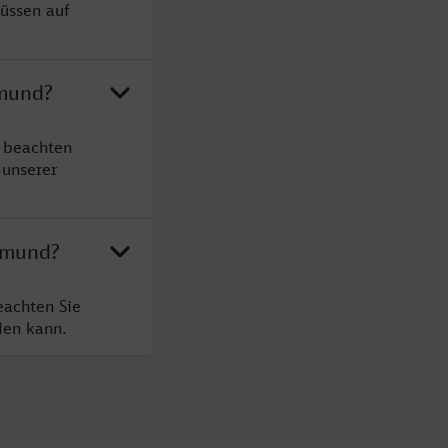
üssen auf
tmund?
 beachten
 unserer
rtmund?
eachten Sie
den kann.