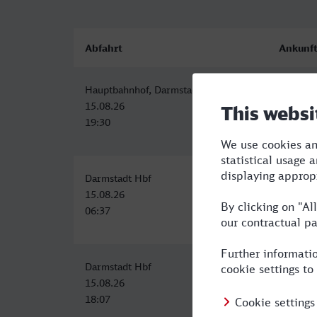
Abfahrt
Ankunf
Hauptbahnhof, Darmstadt
Dortmu
15.08.26
15.08.2
19:30
22:18
Darmstadt Hbf
Dortmu
15.08.26
15.08.2
06:37
09:37
Darmstadt Hbf
Dortmu
15.08.26
15.08.2
18:07
21:14