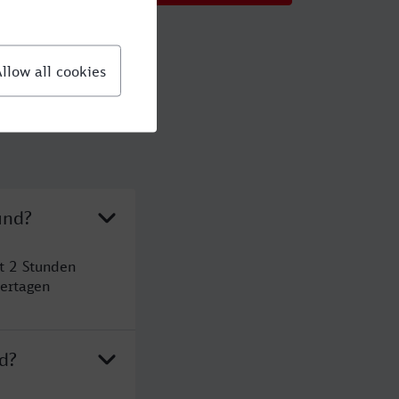
und?
t 2 Stunden
ertagen
d?