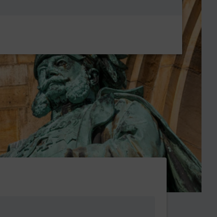
Metanavigatio