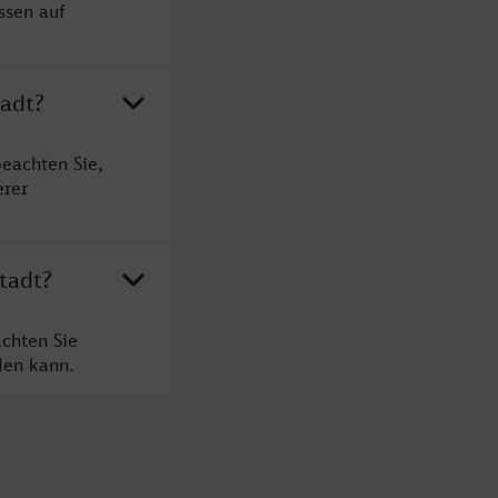
ssen auf
tadt?
eachten Sie,
erer
tadt?
chten Sie
den kann.