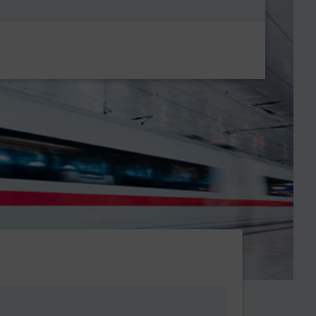
Metanavigatio