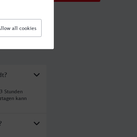
dt?
 3 Stunden
rtagen kann
?