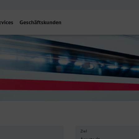
rvices
Geschäftskunden
Hbf
Ziel