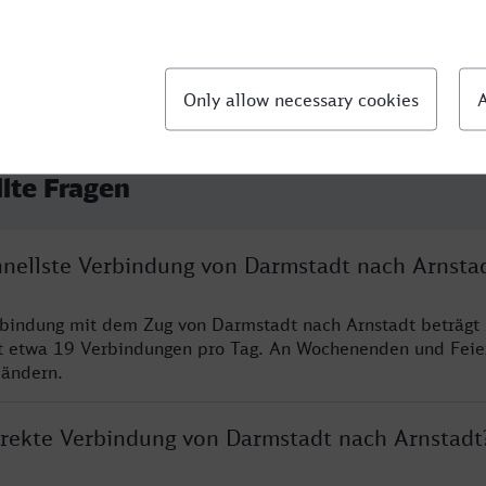
llte Fragen
chnellste Verbindung von Darmstadt nach Arnsta
rbindung mit dem Zug von Darmstadt nach Arnstadt beträgt
t etwa 19 Verbindungen pro Tag. An Wochenenden und Feie
 ändern.
direkte Verbindung von Darmstadt nach Arnstadt