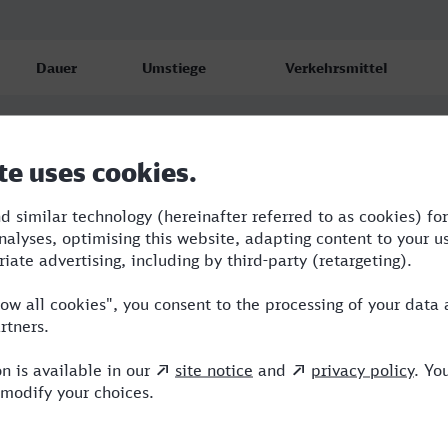
Dauer
Umstiege
Verkehrsmittel
3:03
1
STB,FLX
3:13
1
STB,ICE
3:34
2
ICE,EB