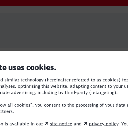
Dauer
Umstiege
Verkeh
4:33
1
RE,ICE
5:30
2
BUS,RE