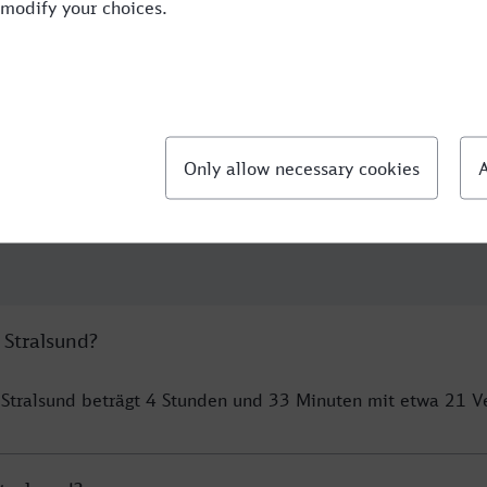
5:22
2
BUS,RE
 Stralsund?
 Stralsund beträgt 4 Stunden und 33 Minuten mit etwa 21 