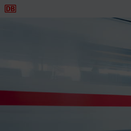
Hauptnavigation
Cottbus Hbf - Stralsund Hbf