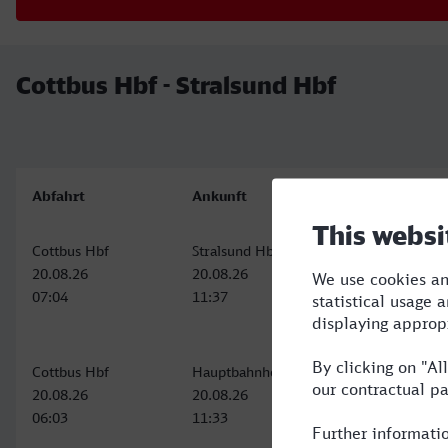
Cottbus Hbf - Stralsund Hbf
Abfahrt
Ankunft
Cottbus Hbf
Stralsund Hbf
20.08.26
20.08.26
07:04
11:37
Cottbus Hbf
Hauptbahnhof Bahnhofstr., Stralsund
20.08.26
20.08.26
06:03
11:33