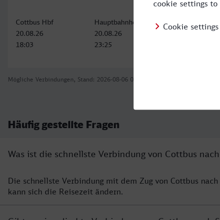
Cottbus Hbf
Hauptbahnhof Bahnhofstr., Stralsund
20.08.26
20.08.26
18:03
23:25
Mögliche Verbindungen, Stand: 2026-08-06 00:43
Häufig gestellte Fragen
Was ist die schnellste Verbindung von Cottbus nach
Die schnellste Verbindung mit dem Zug von Cottbus nach
kann sich die Reisezeit ändern.