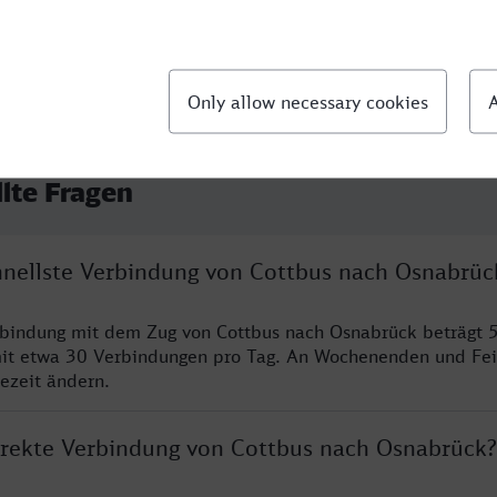
llte Fragen
chnellste Verbindung von Cottbus nach Osnabrüc
rbindung mit dem Zug von Cottbus nach Osnabrück beträgt 
it etwa 30 Verbindungen pro Tag. An Wochenenden und Fei
sezeit ändern.
direkte Verbindung von Cottbus nach Osnabrück?