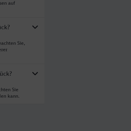
sen auf
ück?
eachten Sie,
erer
rück?
chten Sie
den kann.