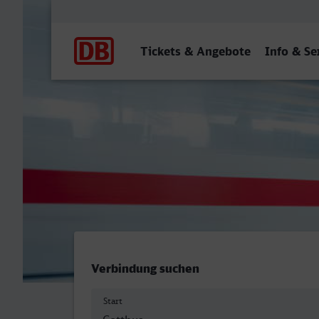
Hauptnavigation
Tickets & Angebote
Info & Se
Cottbus Hbf - Osnabrück H
Verbindung suchen
Start