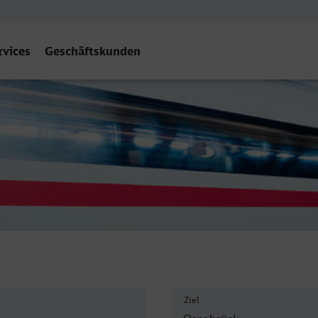
rvices
Geschäftskunden
bf
Ziel