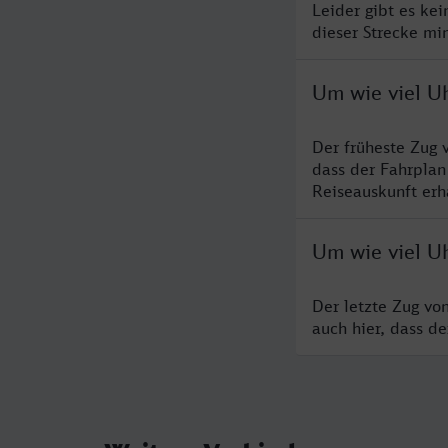
Leider gibt es ke
dieser Strecke mi
Um wie viel U
Der früheste Zug 
dass der Fahrplan
Reiseauskunft erha
Um wie viel U
Der letzte Zug vo
auch hier, dass d