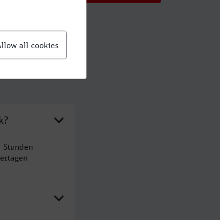
k?
5 Stunden
ertagen