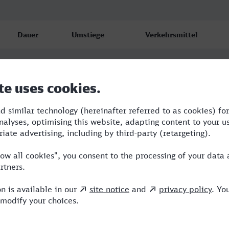
Dauer
Umstiege
Verkehrsmittel
5:45
4
RB,RE,ICE
6:49
3
RE,ME,ICE
6:32
3
RE,ICE