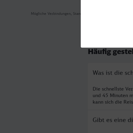
Mögliche Verbindungen, Stand: 2026-07-30 05:20
Häufig geste
Was ist die s
Die schnellste Ve
und 45 Minuten m
kann sich die Rei
Gibt es eine 