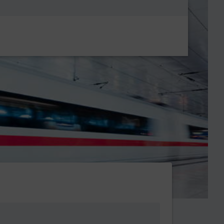
Metanavigatio