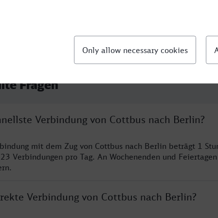
llte Fragen
hnellste Verbindung von Cottbus nach Berlin?
rbindung mit dem Zug von Cottbus nach Berlin beträgt 1 St
 23 Verbindungen pro Tag. An Wochenenden und Feiertagen 
ern.
irekte Verbindung von Cottbus nach Berlin?