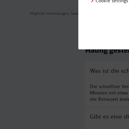
Mögliche Verbindungen, Stand: 2026-08-06 06:51
Häufig geste
Was ist die sc
Die schnellste Ve
Minuten mit etwa
die Reisezeit änd
Gibt es eine d