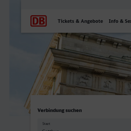
Hauptnavigation
Tickets & Angebote
Info & Se
Cottbus Hbf - Berlin Hbf
Verbindung suchen
Start