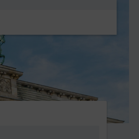
Metanavigatio