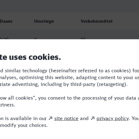
Dauer
Umstiege
Verkehrsmittel
1:29
0
RE
1:40
0
RE
1:50
1
RE