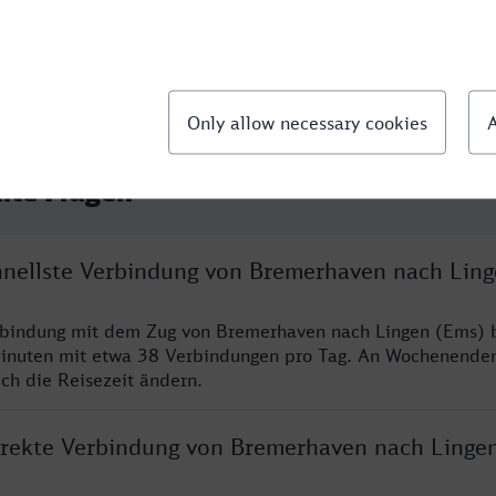
llte Fragen
chnellste Verbindung von Bremerhaven nach Lin
rbindung mit dem Zug von Bremerhaven nach Lingen (Ems) b
inuten mit etwa 38 Verbindungen pro Tag. An Wochenende
ich die Reisezeit ändern.
direkte Verbindung von Bremerhaven nach Linge