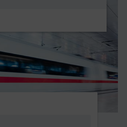
Metanavigatio