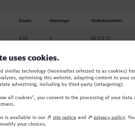
Dauer
Umstiege
Verkehrsmittel
2:53
2
RE,ICE,IC
3:26
2
WFB,RE
3:26
2
WFB,RE