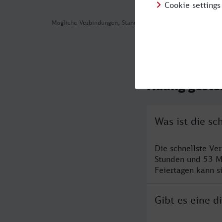
Mögliche Verbindungen, Stand: 2026-08-03 17:46
Häufig geste
Was ist die s
Die schnellste Ve
Stunden und 53 M
Feiertagen kann s
Gibt es eine 