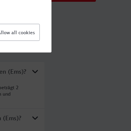
gen (Ems)?
eträgt 2
n und
n (Ems)?