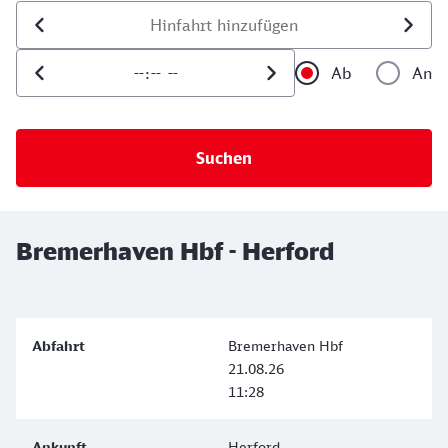
Datum der Hinfahrt
Uhrzeit der Hinfahrt
Ab
An
Uhrzeit als 
Uh
Bremerhaven Hbf - Herford
Bremerhaven Hbf
21.08.26
11:28
Herford