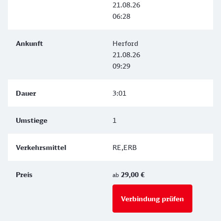
21.08.26
06:28
Herford
21.08.26
09:29
3:01
1
RE,ERB
29,00 €
ab
Verbindung prüfen
für Preise 