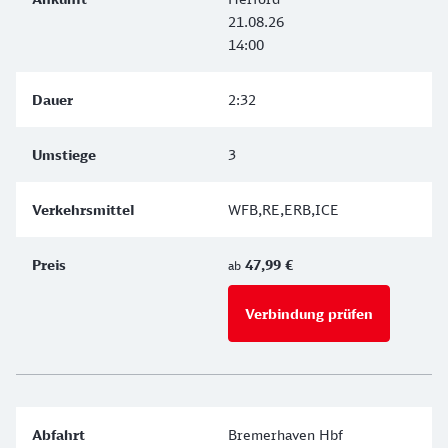
21.08.26
14:00
2:32
3
WFB,RE,ERB,ICE
47,99 €
ab
Verbindung prüfen
für Preise 
Bremerhaven Hbf