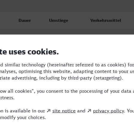
Dauer
Umstiege
Verkehrsmittel
3:13
2
RE,ICE
3:43
1
RE,ICE
3:43
1
RE,ICE