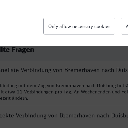
llte Fragen
chnellste Verbindung von Bremerhaven nach Dui
rbindung mit dem Zug von Bremerhaven nach Duisburg beträ
it etwa 21 Verbindungen pro Tag. An Wochenenden und Fei
sezeit ändern.
direkte Verbindung von Bremerhaven nach Duisb