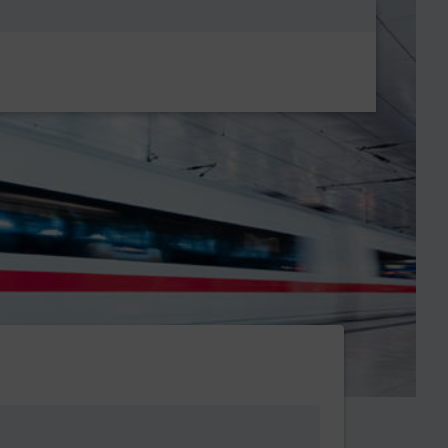
Metanavigatio