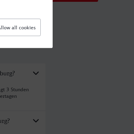
sburg?
gt 3 Stunden
ertagen
urg?