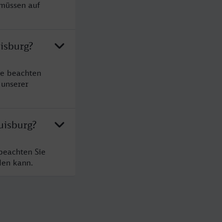
 müssen auf
isburg?
te beachten
 unserer
uisburg?
beachten Sie
den kann.