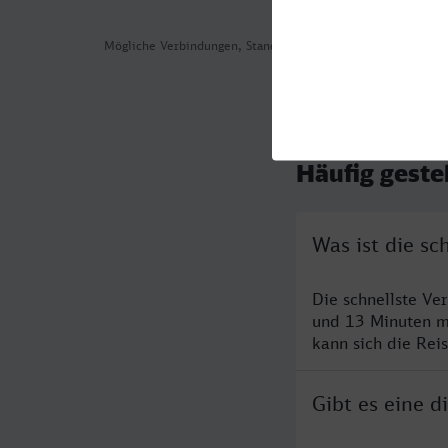
Mögliche Verbindungen, Stand: 2026-08-05 05:23
Häufig geste
Was ist die s
Die schnellste Ve
und 13 Minuten m
kann sich die Rei
Gibt es eine 