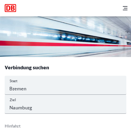
Hauptnavigation
M
Bremen Hbf - Naumburg (Saale) Hbf
Verbindung suchen
Start
Ziel
Hinfahrt