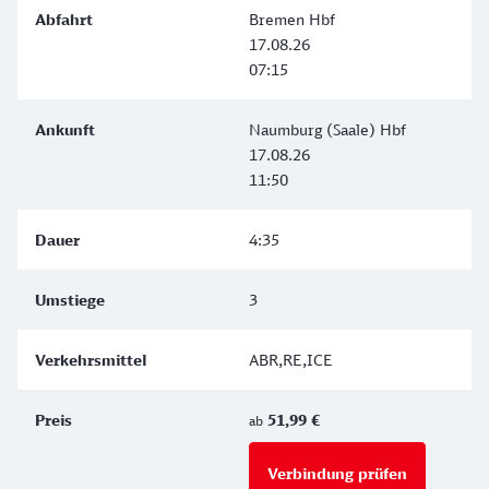
Bremen Hbf
17.08.26
07:15
Naumburg (Saale) Hbf
17.08.26
11:50
4:35
3
ABR,RE,ICE
51,99 €
ab
Verbindung prüfen
für Preise 