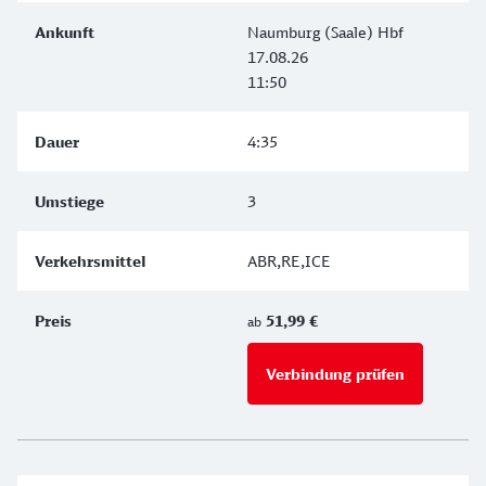
Naumburg (Saale) Hbf
17.08.26
11:50
4:35
3
ABR,RE,ICE
51,99 €
ab
Verbindung prüfen
für Preise 