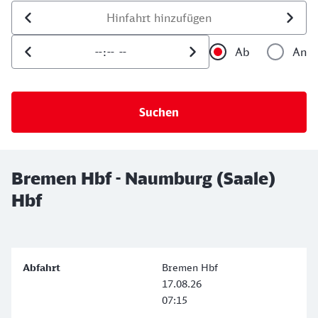
Datum der Hinfahrt
Uhrzeit der Hinfahrt
Ab
An
Uhrzeit als 
Uh
Bremen Hbf - Naumburg (Saale)
Hbf
Bremen Hbf
17.08.26
07:15